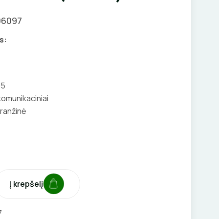
06097
s:
05
omunikaciniai
ranžinė
Į krepšelį
7