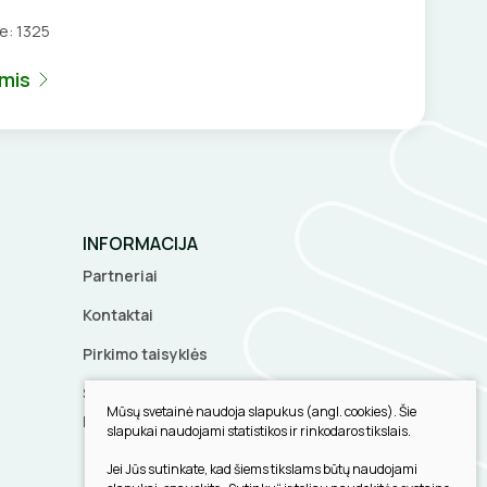
je:
1325
umis
INFORMACIJA
Partneriai
Kontaktai
Pirkimo taisyklės
Slapukų parinktys
Mūsų svetainė naudoja slapukus (angl. cookies). Šie
Privatumo politika
slapukai naudojami statistikos ir rinkodaros tikslais.
Jei Jūs sutinkate, kad šiems tikslams būtų naudojami