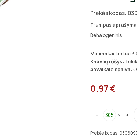
Prekės kodas: 03
Trumpas aprašyma
Behalogeninis
Minimalus kiekis:
3
Kabelių rūšys:
Telek
Apvalkalo spalva:
O
0.97 €
-
+
M
Prekės kodas:
030609