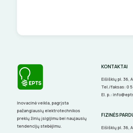
KONTAKTAI
Eišiškių pl. 36,
Tel./faksas:
0 
El. p.:
info@epts
Inovacinė veikla, pagrįsta
pažangiausių elektrotechnikos
FIZINĖS PAR
prekių žinių įsigijimu bei naujausių
tendencijų stebėjimu.
Eišiškių pl. 36,