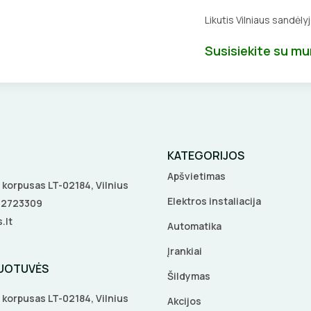
Likutis Vilniaus sandėly
Susisiekite su m
KATEGORIJOS
Apšvietimas
 A korpusas LT-02184, Vilnius
Elektros instaliacija
5 2723309
.lt
Automatika
Įrankiai
DUOTUVĖS
Šildymas
 A korpusas LT-02184, Vilnius
Akcijos