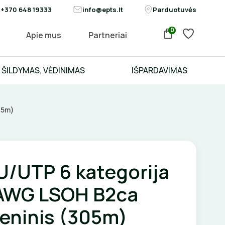
+370 648 19333
info@epts.lt
Parduotuvės
0
Apie mus
Partneriai
ŠILDYMAS, VĖDINIMAS
IŠPARDAVIMAS
05m)
U/UTP 6 kategorija
AWG LSOH B2ca
eninis (305m)