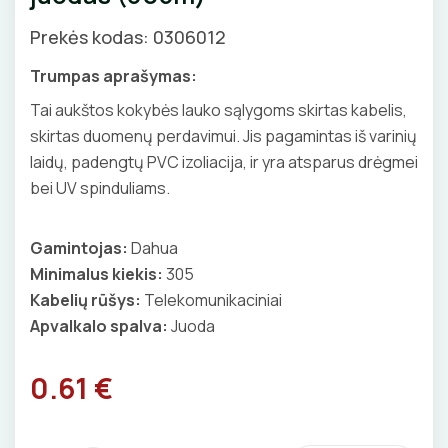
GNYBTAI
Valdikliai, pulteliai
Pirties apšvietimas
Prekės kodas: 0306012
Judesio davikliai
Augalų apšvietimas
ANTGALIAI
Trumpas aprašymas:
Šviestuvų priedai
Tai aukštos kokybės lauko sąlygoms skirtas kabelis,
KABELIAI, LAIDAI
skirtas duomenų perdavimui. Jis pagamintas iš varinių
laidų, padengtų PVC izoliacija, ir yra atsparus drėgmei
ILGIKLIAI/ KIŠTUKAI
bei UV spinduliams.
IZOLIACINĖS JUOSTOS
Gamintojas:
Dahua
Minimalus kiekis:
305
SANDARIKLIAI
Kabelių rūšys:
Telekomunikaciniai
TERMO VAMZDELIAI, PIRŠTINĖS
Apvalkalo spalva:
Juoda
TVIRTINIMO DETALĖS
0.61 €
GRINDINĖS DĖŽUTĖS