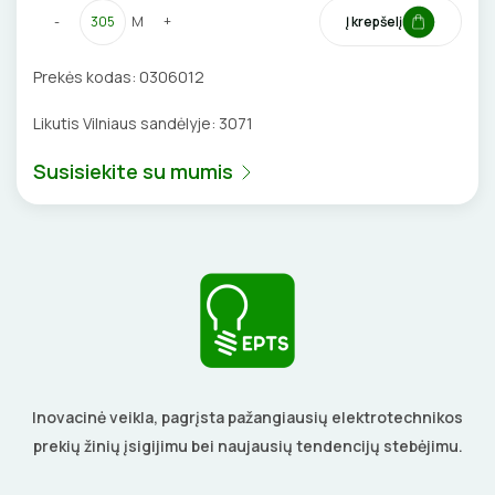
-
M
+
Į krepšelį
VENTILIATORIAI
Prekės kodas:
0306012
BATERIJOS
Likutis Vilniaus sandėlyje:
3071
EL. SKAMBUČIAI
Susisiekite su mumis
ŽAIBOSAUGA IR ĮŽEMINIMAS
GELINĖS JUNGTYS
ĮKROVIMO SPRENDIMAI
Įkrovimo stotelės
ATSUKTUVAI
AUTOMATINIAI JUNGIKLIAI
Inovacinė veikla, pagrįsta pažangiausių elektrotechnikos
prekių žinių įsigijimu bei naujausių tendencijų stebėjimu.
Įkrovimo kabeliai
ELEKTRINIS ŠILDYMAS
REPLĖS
KONTAKTORIAI
Nešiojami įkrovikliai