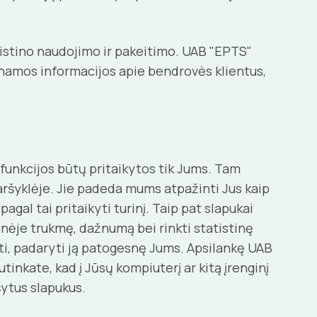
istino naudojimo ir pakeitimo. UAB "EPTS"
aunamos informacijos apie bendrovės klientus,
funkcijos būtų pritaikytos tik Jums. Tam
naršyklėje. Jie padeda mums atpažinti Jus kaip
gal tai pritaikyti turinį. Taip pat slapukai
nėje trukmę, dažnumą bei rinkti statistinę
ti, padaryti ją patogesnę Jums. Apsilankę UAB
tinkate, kad į Jūsų kompiuterį ar kitą įrenginį
šytus slapukus.