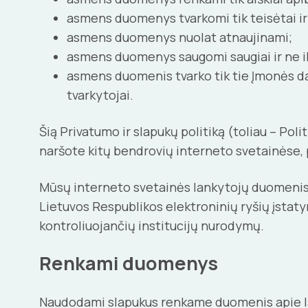
asmens duomenys tvarkomi tik teisėtai ir 
asmens duomenys nuolat atnaujinami;
asmens duomenys saugomi saugiai ir ne ilg
asmens duomenis tvarko tik tie Įmonės dar
tvarkytojai.
Šią Privatumo ir slapukų politiką (toliau – Pol
naršote kitų bendrovių interneto svetainėse,
Mūsų interneto svetainės lankytojų duomenis
Lietuvos Respublikos elektroninių ryšių įsta
kontroliuojančių institucijų nurodymų.
Renkami duomenys
Naudodami slapukus renkame duomenis apie lank