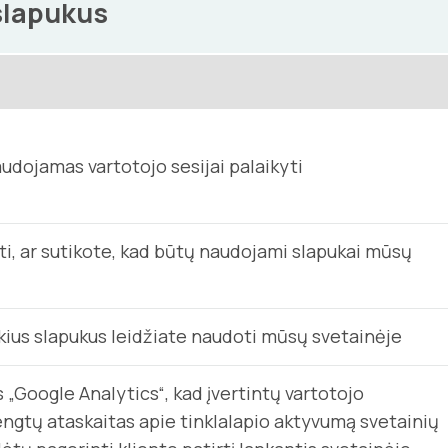
slapukus
audojamas vartotojo sesijai palaikyti
nti, ar sutikote, kad būtų naudojami slapukai mūsų
okius slapukus leidžiate naudoti mūsų svetainėje
s „Google Analytics“, kad įvertintų vartotojo
engtų ataskaitas apie tinklalapio aktyvumą svetainių