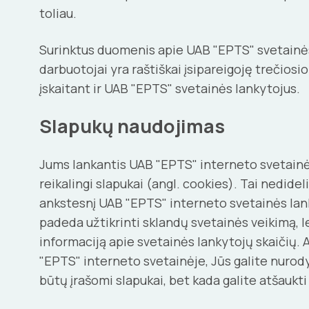
toliau.
Surinktus duomenis apie UAB "EPTS" svetainės
darbuotojai yra raštiškai įsipareigoję trečios
įskaitant ir UAB "EPTS" svetainės lankytojus.
Slapukų naudojimas
Jums lankantis UAB "EPTS" interneto svetainėj
reikalingi slapukai (angl. cookies). Tai nedid
ankstesnį UAB "EPTS" interneto svetainės lankyt
padeda užtikrinti sklandų svetainės veikimą, 
informaciją apie svetainės lankytojų skaičių.
"EPTS" interneto svetainėje, Jūs galite nurodyt
būtų įrašomi slapukai, bet kada galite atšaukti 