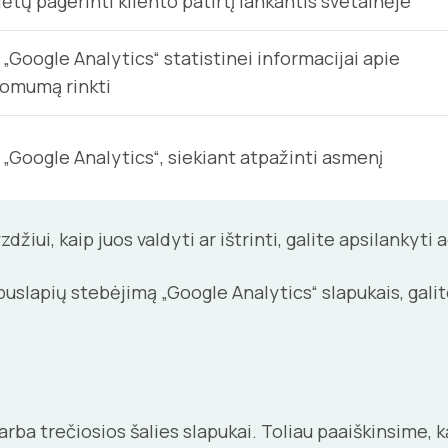
ėtų pagerinti kliento patirtį lankantis svetainėje
„Google Analytics“ statistinei informacijai apie
komumą rinkti
„Google Analytics“, siekiant atpažinti asmenį
žiui, kaip juos valdyti ar ištrinti, galite apsilankyt
uslapių stebėjimą „Google Analytics“ slapukais, galit
 arba trečiosios šalies slapukai. Toliau paaiškinsime, 