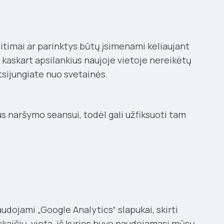
itimai ar parinktys būtų įsimenami keliaujant
ad kaskart apsilankius naujoje vietoje nereikėtų
atsijungiate nuo svetainės.
gus naršymo seansui, todėl gali užfiksuoti tam
udojami „Google Analytics“ slapukai, skirti
kaičių, vietą, iš kurios buvo naudojamasi mūsų