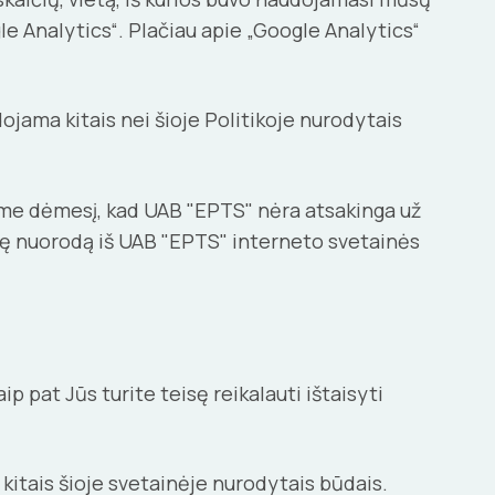
le Analytics“. Plačiau apie „Google Analytics“
ojama kitais nei šioje Politikoje nurodytais
iame dėmesį, kad UAB "EPTS" nėra atsakinga už
udę nuorodą iš UAB "EPTS" interneto svetainės
 pat Jūs turite teisę reikalauti ištaisyti
 kitais šioje svetainėje nurodytais būdais.