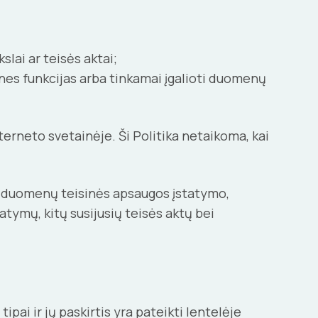
lai ar teisės aktai;
ines funkcijas arba tinkamai įgalioti duomenų
nterneto svetainėje. Ši Politika netaikoma, kai
 duomenų teisinės apsaugos įstatymo,
ymų, kitų susijusių teisės aktų bei
i ir jų paskirtis yra pateikti lentelėje