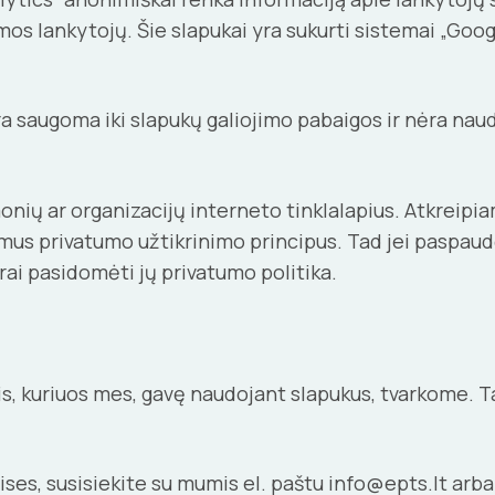
mos lankytojų. Šie slapukai yra sukurti sistemai „Goog
ra saugoma iki slapukų galiojimo pabaigos ir nėra naud
onių ar organizacijų interneto tinklalapius. Atkreip
ojamus privatumo užtikrinimo principus. Tad jei paspa
irai pasidomėti jų privatumo politika.
, kuriuos mes, gavę naudojant slapukus, tvarkome. Taip
ises, susisiekite su mumis el. paštu info@epts.lt arba