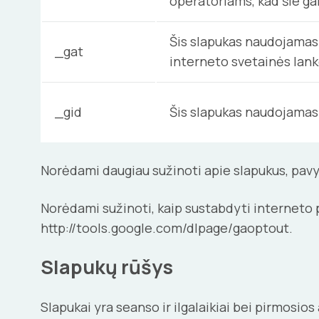
operatoriams, kad šie gal
Šis slapukas naudojamas 
_gat
interneto svetainės lan
_gid
Šis slapukas naudojamas 
Norėdami daugiau sužinoti apie slapukus, pavyzd
Norėdami sužinoti, kaip sustabdyti interneto p
http://tools.google.com/dlpage/gaoptout.
Slapukų rūšys
Slapukai yra seanso ir ilgalaikiai bei pirmosios