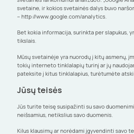
svetaine, ir kokios svetainės dalys buvo naršo
– http://www.google.com/analytics.
Bet kokia informacija, surinkta per slapukus, y
tikslais.
Mūsų svetainėje yra nuorodų į kitų asmenų, įm
tokių interneto tinklalapių turinį ar jų naud
pateksite į kitus tinklalapius, turėtumėte atsk
Jūsų teisės
Jūs turite teisę susipažinti su savo duomenimis
neišsamius, netikslius savo duomenis.
Kilus klausimų ar norėdami įgyvendinti savo te