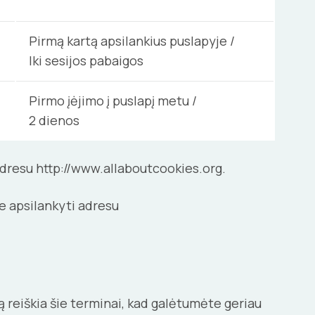
Pirmą kartą apsilankius puslapyje /
Iki sesijos pabaigos
Pirmo įėjimo į puslapį metu /
2 dienos
i adresu http://www.allaboutcookies.org.
e apsilankyti adresu
ką reiškia šie terminai, kad galėtumėte geriau