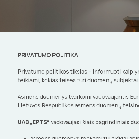
PRIVATUMO POLITIKA
Privatumo politikos tikslas – informuoti kaip
teikiami, kokias teises turi duomenų subjektai
Asmens duomenys tvarkomi vadovaujantis Eur
Lietuvos Respublikos asmens duomenų teisinė
UAB „EPTS“
vadovaujasi šiais pagrindiniais d
asmens duomenys renkami tik aiškiai apibrė