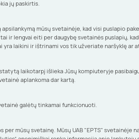
ia jų paskirtis.
ą apsilankymą mūsų svetainėje, kad visi puslapio pake
reitai ir lengvai eiti per daugybę svetainės puslapių, k
yra laikini ir ištrinami vos tik užveriate naršyklę ar 
 nustatytą laikotarpį išlieka Jūsų kompiuteryje pasibai
svetainė aplankoma dar kartą.
svetainė galėtų tinkamai funkcionuoti.
jos per mūsų svetainę. Mūsų UAB "EPTS" svetainėje na
ytics“ anonimiškai renka informaciją apie lankytojų s