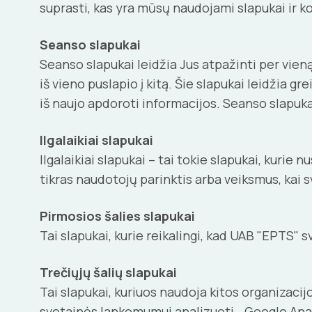
suprasti, kas yra mūsų naudojami slapukai ir kok
Seanso slapukai
Seanso slapukai leidžia Jus atpažinti per vien
iš vieno puslapio į kitą. Šie slapukai leidžia g
iš naujo apdoroti informacijos. Seanso slapukai 
Ilgalaikiai slapukai
Ilgalaikiai slapukai – tai tokie slapukai, kurie
tikras naudotojų parinktis arba veiksmus, kai 
Pirmosios šalies slapukai
Tai slapukai, kurie reikalingi, kad UAB "EPTS" 
Trečiųjų šalių slapukai
Tai slapukai, kuriuos naudoja kitos organizaci
svetainės lankomumui analizuoti. „Google Anal