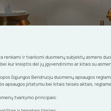
 yra renkami ir tvarkomi duomenų subjektų asmens duo
 bei kur kreiptis dėl jų įgyvendinimo ar kitais su asm
opos Sąjungos Bendruoju duomenų apsaugos reglamen
s apsaugos įstatymu bei kitais teisės aktais, regl
uomenų tvarkymo principais:
žtais ir teisėtais tikslais;