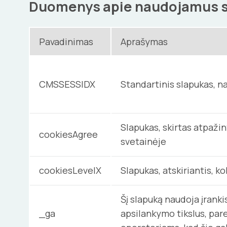
Duomenys apie naudojamus 
Pavadinimas
Aprašymas
CMSSESSIDX
Standartinis slapukas, n
Slapukas, skirtas atpaži
cookiesAgree
svetainėje
cookiesLevelX
Slapukas, atskiriantis, k
Šį slapuką naudoja įranki
_ga
apsilankymo tikslus, par