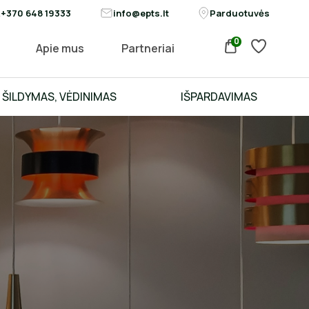
+370 648 19333
info@epts.lt
Parduotuvės
0
Apie mus
Partneriai
ŠILDYMAS, VĖDINIMAS
IŠPARDAVIMAS