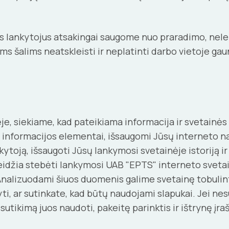
 lankytojus atsakingai saugome nuo praradimo, nele
ioms šalims neatskleisti ir neplatinti darbo vietoje g
e, siekiame, kad pateikiama informacija ir svetainės 
eli informacijos elementai, išsaugomi Jūsų interneto 
oją, išsaugoti Jūsų lankymosi svetainėje istoriją ir pa
leidžia stebėti lankymosi UAB "EPTS" interneto svetai
 Analizuodami šiuos duomenis galime svetainę tobulin
i, ar sutinkate, kad būtų naudojami slapukai. Jei nesu
sutikimą juos naudoti, pakeitę parinktis ir ištrynę įra