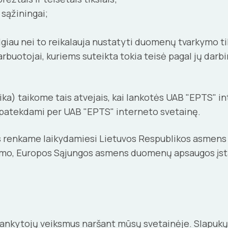
sąžiningai;
iau nei to reikalauja nustatyti duomenų tvarkymo tiks
buotojai, kuriems suteikta tokia teisė pagal jų darb
itika) taikome tais atvejais, kai lankotės UAB "EPTS" i
 patekdami per UAB "EPTS" interneto svetainę.
 renkame laikydamiesi Lietuvos Respublikos asmens
tymo, Europos Sąjungos asmens duomenų apsaugos įstat
ytojų veiksmus naršant mūsų svetainėje. Slapukų tipa