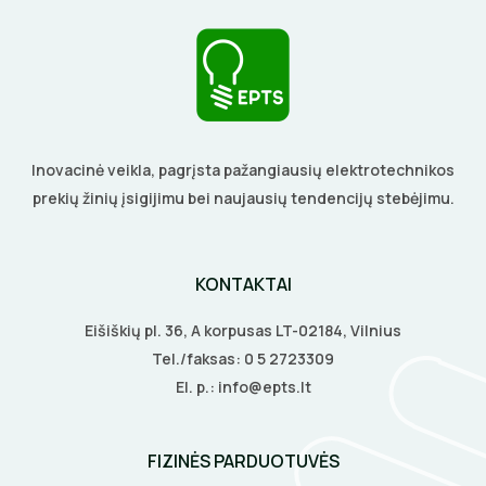
Gręžimo karūnos, grąžtai
El. skambučiai
BŪGNAI KABELIŲ VYNIOJIMUI
VENTILIATORIAI
Gulsčiukai
Žaibosauga ir įžeminimas
GRĘŽIMO KARŪNOS, GRĄŽTAI
BATERIJOS
Etikečių spausdintuvai
Gelinės jungtys
Pjovimo įrankiai
GULSČIUKAI
EL. SKAMBUČIAI
Kalimo įrankiai
Inovacinė veikla, pagrįsta pažangiausių elektrotechnikos
ETIKEČIŲ SPAUSDINTUVAI
ŽAIBOSAUGA IR ĮŽEMINIMAS
prekių žinių įsigijimu bei naujausių tendencijų stebėjimu.
Litavimo, klijavimo įrankiai
Elektriniai įrankiai
PJOVIMO ĮRANKIAI
GELINĖS JUNGTYS
Žymekliai
KONTAKTAI
KALIMO ĮRANKIAI
Eišiškių pl. 36, A korpusas LT-02184, Vilnius
LITAVIMO, KLIJAVIMO ĮRANKIAI
Tel./faksas:
0 5 2723309
El. p.:
info@epts.lt
ELEKTRINIAI ĮRANKIAI
ŽYMEKLIAI
FIZINĖS PARDUOTUVĖS