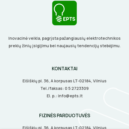
Gulsčiukai
DAIKTADĖŽĖS
Etikečių spausdintuvai
ŽIBINTUVĖLIAI
Pjovimo įrankiai
Kalimo įrankiai
PRATRAUKIKLIAI
Inovacinė veikla, pagrįsta pažangiausių elektrotechnikos
Litavimo, klijavimo įrankiai
prekių žinių įsigijimu bei naujausių tendencijų stebėjimu.
BŪGNAI KABELIŲ VYNIOJIMUI
Elektriniai įrankiai
GRĘŽIMO KARŪNOS, GRĄŽTAI
Žymekliai
KONTAKTAI
GULSČIUKAI
Eišiškių pl. 36, A korpusas LT-02184, Vilnius
Tel./faksas:
0 5 2723309
ETIKEČIŲ SPAUSDINTUVAI
El. p.:
info@epts.lt
PJOVIMO ĮRANKIAI
FIZINĖS PARDUOTUVĖS
KALIMO ĮRANKIAI
Eišiškių pl. 36, A korpusas LT-02184, Vilnius