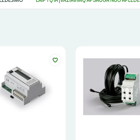
PLEDĖJIMO
LAIPTŲ IR ĮVAŽIAVIMŲ APSAUGA NUO APLED