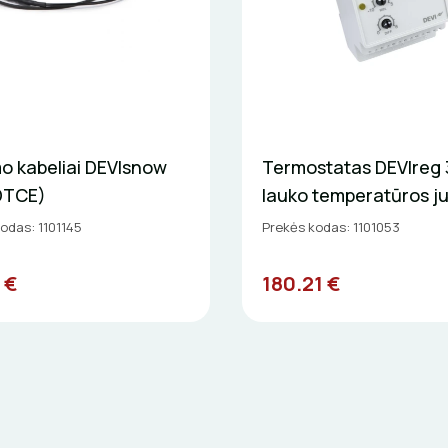
o kabeliai DEVIsnow
Termostatas DEVIreg 
DTCE)
lauko temperatūros jut
odas: 1101145
Prekės kodas: 1101053
 €
180.21 €