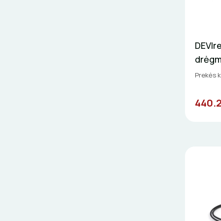
DEVIre
drėgmė
Prekės k
440.