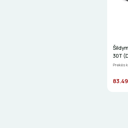
Šildym
30T (
Prekės k
83.49