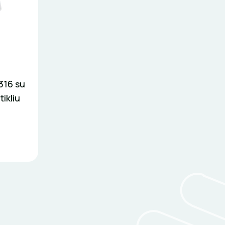
316 su
ikliu