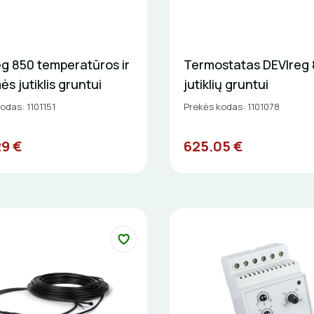
g 850 temperatūros ir
Termostatas DEVIreg 
s jutiklis gruntui
jutiklių gruntui
odas: 1101151
Prekės kodas: 1101078
29 €
625.05 €