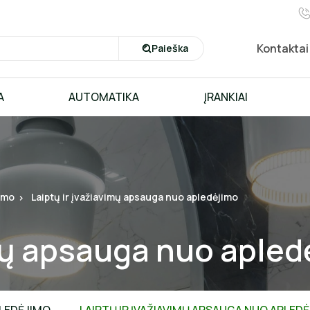
Kontaktai
Paieška
A
AUTOMATIKA
ĮRANKIAI
imo
Laiptų ir įvažiavimų apsauga nuo apledėjimo
imų apsauga nuo aple