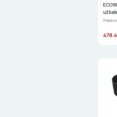
ECO90
užšal
Prekės k
478.4