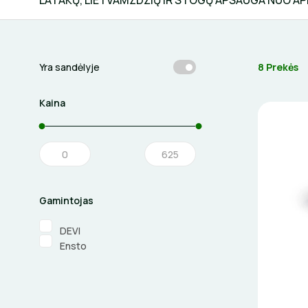
LATAKŲ, LIETVAMZDŽIŲ IR STOGŲ APSAUGA NUO A
8 Prekės
Yra sandėlyje
Kaina
Gamintojas
DEVI
Ensto