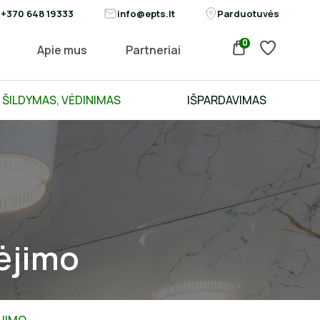
+370 648 19333
info@epts.lt
Parduotuvės
0
Apie mus
Partneriai
ŠILDYMAS, VĖDINIMAS
IŠPARDAVIMAS
dėjimo