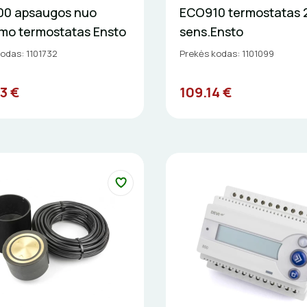
0 apsaugos nuo
ECO910 termostatas 2 
imo termostatas Ensto
sens.Ensto
odas: 1101732
Prekės kodas: 1101099
3 €
109.14 €