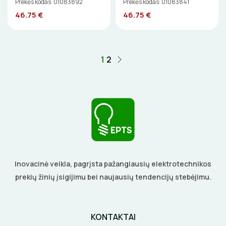
Prekės kodas: 01083892
Prekės kodas: 01083841
46.75 €
46.75 €
1
2
Inovacinė veikla, pagrįsta pažangiausių elektrotechnikos
prekių žinių įsigijimu bei naujausių tendencijų stebėjimu.
KONTAKTAI