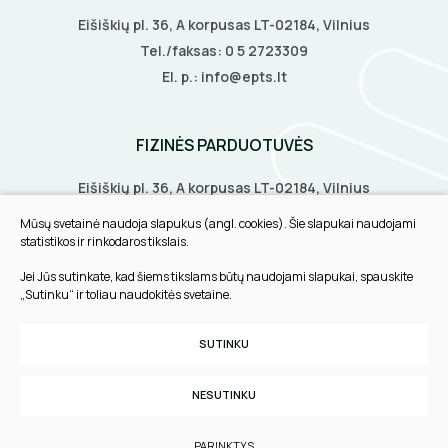
Eišiškių pl. 36, A korpusas LT-02184, Vilnius
Tel./faksas:
0 5 2723309
El. p.:
info@epts.lt
FIZINĖS PARDUOTUVĖS
Eišiškių pl. 36, A korpusas LT-02184, Vilnius
Biruliškių g. 8, LT-52168, Kaunas
Mūsų svetainė naudoja slapukus (angl. cookies). Šie slapukai naudojami
Tilžės g. 60, LT-91108, Klaipėda
statistikos ir rinkodaros tikslais.
Jei Jūs sutinkate, kad šiems tikslams būtų naudojami slapukai, spauskite
INFORMACIJA
„Sutinku“ ir toliau naudokitės svetaine.
Pirkimo taisyklės
SUTINKU
Slapukų parinktys
Privatumo politika
NESUTINKU
Sukurta:
TEXUS
PARINKTYS