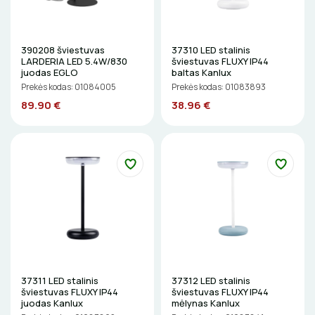
LITAVIMO, KLIJAVIMO ĮRANKIAI
ELEKTRINIAI ĮRANKIAI
390208 šviestuvas
37310 LED stalinis
LARDERIA LED 5.4W/830
šviestuvas FLUXY IP44
juodas EGLO
baltas Kanlux
ŽYMEKLIAI
Prekės kodas: 01084005
Prekės kodas: 01083893
89.90 €
38.96 €
37311 LED stalinis
37312 LED stalinis
šviestuvas FLUXY IP44
šviestuvas FLUXY IP44
juodas Kanlux
mėlynas Kanlux