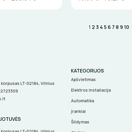
1
2
3
4
5
6
7
8
9
10
KATEGORIJOS
Apšvietimas
 A korpusas LT-02184, Vilnius
Elektros instaliacija
5 2723309
.lt
Automatika
Įrankiai
DUOTUVĖS
Šildymas
 A korpusas LT-02184, Vilnius