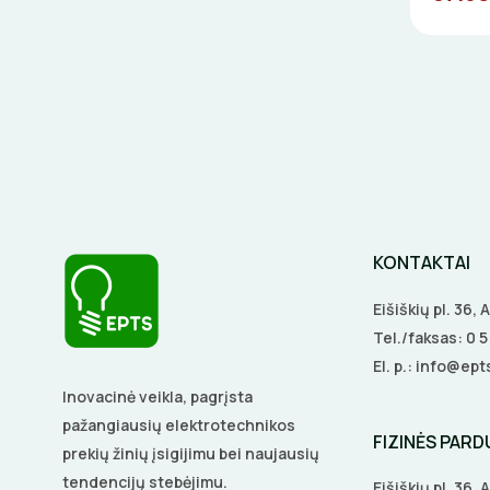
KONTAKTAI
Eišiškių pl. 36,
Tel./faksas:
0 
El. p.:
info@epts
Inovacinė veikla, pagrįsta
pažangiausių elektrotechnikos
FIZINĖS PAR
prekių žinių įsigijimu bei naujausių
tendencijų stebėjimu.
Eišiškių pl. 36,