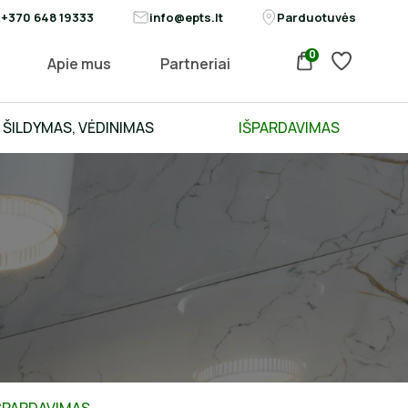
+370 648 19333
info@epts.lt
Parduotuvės
0
Apie mus
Partneriai
ŠILDYMAS, VĖDINIMAS
IŠPARDAVIMAS