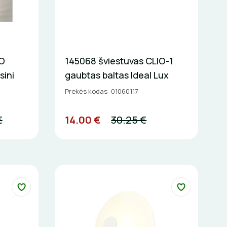
O
145068 šviestuvas CLIO-1
ini
gaubtas baltas Ideal Lux
Prekės kodas: 01060117
€
14.00 €
30.25 €