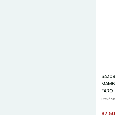
64309
MAMBO
FARO
Prekės 
87.50