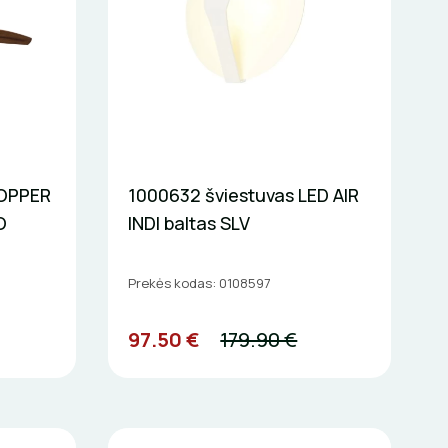
COPPER
1000632 šviestuvas LED AIR
O
INDI baltas SLV
Prekės kodas: 0108597
97.50 €
179.90 €