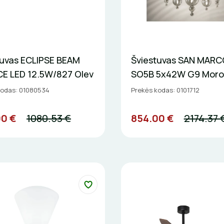
tuvas ECLIPSE BEAM
Šviestuvas SAN MARC
CE LED 12.5W/827 Olev
SO5B 5x42W G9 Moros
kodas: 01080534
Prekės kodas: 0101712
00 €
1080.53 €
854.00 €
2174.37 