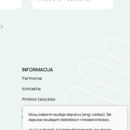
INFORMACIJA
Partneriai
Kontaktai
Pirkimo taisyklės
Slapukų parinktys
Mūsų svetainė naudoja slapukus (angl. cookies). Šie
Privatumo politika
slapukai naudojami statistikos ir rinkodaros tikslais.
Jei Jūs sutinkate, kad šiems tikslams būtų naudojami