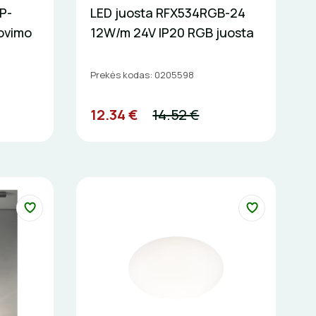
P-
LED juosta RFX534RGB-24
ovimo
12W/m 24V IP20 RGB juosta
Prekės kodas: 0205598
12.34 €
14.52 €