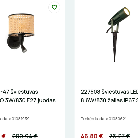
-47 šviestuvas
227508 šviestuvas LE
 3W/830 E27 juodas
8.6W/830 žalias IP67 
kodas: 01081939
Prekės kodas: 01080621
 €
209.94 €
46.80 €
76.27 €