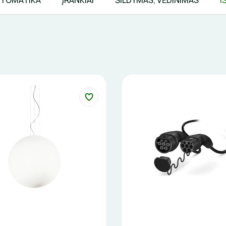
TOMATIKA
ĮRANKIAI
ŠILDYMAS, VĖDINIMAS
I