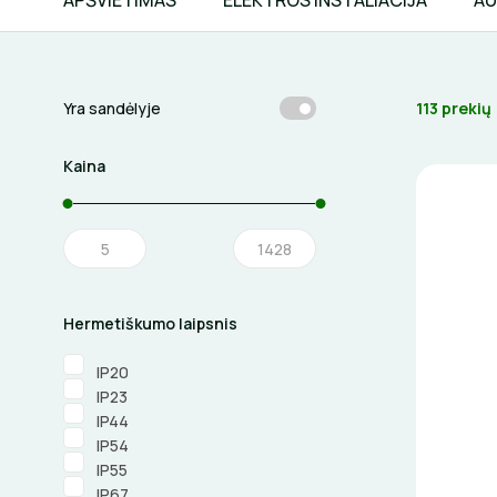
APŠVIETIMAS
ELEKTROS INSTALIACIJA
AU
113 prekių
Yra sandėlyje
Kaina
Hermetiškumo laipsnis
IP20
IP23
IP44
IP54
IP55
IP67