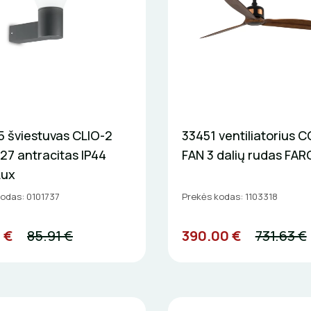
5 šviestuvas CLIO-2
33451 ventiliatorius 
27 antracitas IP44
FAN 3 dalių rudas FAR
Lux
odas: 0101737
Prekės kodas: 1103318
 €
85.91 €
390.00 €
731.63 €