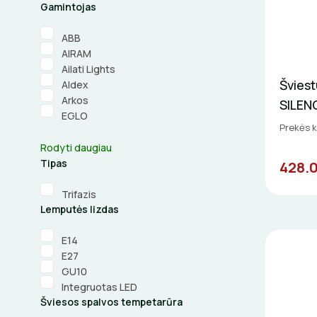
Gamintojas
ABB
AIRAM
Ailati Lights
Švies
Aldex
Arkos
SILEN
EGLO
Prekės 
Rodyti daugiau
Tipas
428.
Trifazis
Lemputės lizdas
E14
E27
GU10
Integruotas LED
Šviesos spalvos tempetarūra