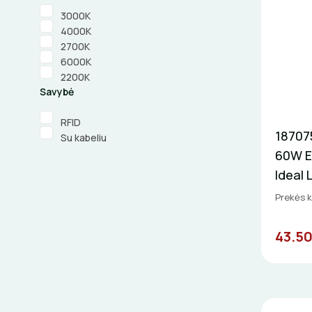
3000K
4000K
2700K
6000K
2200K
Savybė
RFID
18707
Su kabeliu
60W E
Ideal 
Prekės k
43.50