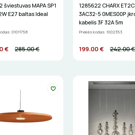
2 šviestuvas MAPA SP1
1285622 CHARX ET2C
W E27 baltas Ideal
3AC32-5 0MES00P įkr
kabelis 3F 32A 5m
odas: 01011758
Prekės kodas: 1002353
0 €
285.00 €
199.00 €
242.00 €