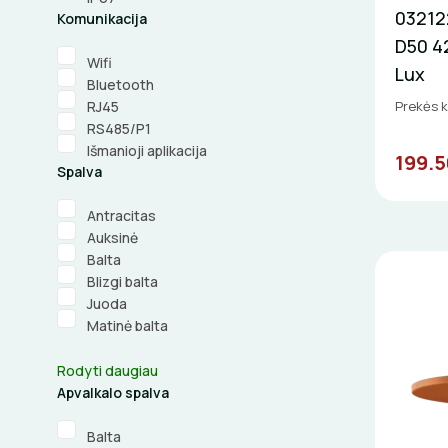
03212
Komunikacija
D50 42
Wifi
Lux
Bluetooth
Prekės k
RJ45
RS485/P1
Išmanioji aplikacija
199.5
Spalva
Antracitas
Auksinė
Balta
Blizgi balta
Juoda
Matinė balta
Rodyti daugiau
Apvalkalo spalva
Balta