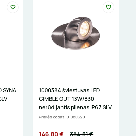
D SYNA
1000384 šviestuvas LED
SLV
GIMBLE OUT 13W/830
nerūdijantis plienas IP67 SLV
Prekės kodas: 01080620
146.80 €
354.81 €