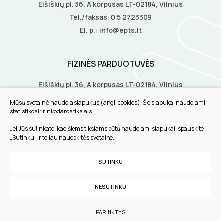
Eišiškių pl. 36, A korpusas LT-02184, Vilnius
Tel./faksas:
0 5 2723309
El. p.:
info@epts.lt
FIZINĖS PARDUOTUVĖS
Eišiškių pl. 36, A korpusas LT-02184, Vilnius
Biruliškių g. 8, LT-52168, Kaunas
Mūsų svetainė naudoja slapukus (angl. cookies). Šie slapukai naudojami
Tilžės g. 60, LT-91108, Klaipėda
statistikos ir rinkodaros tikslais.
Jei Jūs sutinkate, kad šiems tikslams būtų naudojami slapukai, spauskite
INFORMACIJA
„Sutinku“ ir toliau naudokitės svetaine.
Pirkimo taisyklės
SUTINKU
Slapukų parinktys
Privatumo politika
NESUTINKU
Sukurta:
TEXUS
PARINKTYS