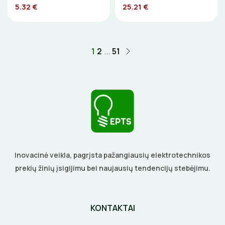
5.32 €
25.21 €
ELEKTRINIAI ĮRANKIAI
ŽYMEKLIAI
1
2
...
51
Inovacinė veikla, pagrįsta pažangiausių elektrotechnikos
prekių žinių įsigijimu bei naujausių tendencijų stebėjimu.
KONTAKTAI