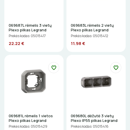
ST150
Elektriniai įrankiai
ŽIBINTUVĖLIAI
Žymekliai
PRATRAUKIKLIAI
069687L rėmelis 3 vietų
069683L rėmelis 2 vietų
Plexo pilkas Legrand
Plexo pilkas Legrand
Prekės kodas: 05015417
Prekės kodas: 05015412
BŪGNAI KABELIŲ VYNIOJIMUI
22.22 €
11.98 €
GRĘŽIMO KARŪNOS, GRĄŽTAI
GULSČIUKAI
ETIKEČIŲ SPAUSDINTUVAI
PJOVIMO ĮRANKIAI
KALIMO ĮRANKIAI
069681L rėmelis 1 vietos
069680L dėžutė 3 vietų
Plexo pilkas Legrand
Plexo IP55 pilkas Legrand
LITAVIMO, KLIJAVIMO ĮRANKIAI
Prekės kodas: 05015429
Prekės kodas: 05015416