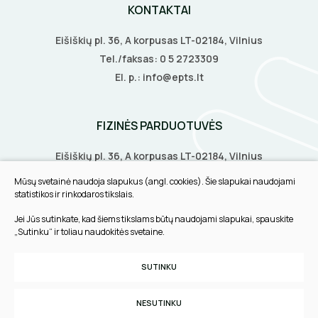
KONTAKTAI
Eišiškių pl. 36, A korpusas LT-02184, Vilnius
Tel./faksas:
0 5 2723309
El. p.:
info@epts.lt
FIZINĖS PARDUOTUVĖS
Eišiškių pl. 36, A korpusas LT-02184, Vilnius
Biruliškių g. 8, LT-52168, Kaunas
Mūsų svetainė naudoja slapukus (angl. cookies). Šie slapukai naudojami
Tilžės g. 60, LT-91108, Klaipėda
statistikos ir rinkodaros tikslais.
Jei Jūs sutinkate, kad šiems tikslams būtų naudojami slapukai, spauskite
INFORMACIJA
„Sutinku“ ir toliau naudokitės svetaine.
Pirkimo taisyklės
SUTINKU
Slapukų parinktys
Privatumo politika
NESUTINKU