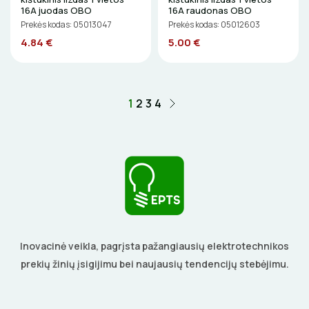
16A juodas OBO
16A raudonas OBO
ELEKTRINIAI ĮRANKIAI
Prekės kodas: 05013047
Prekės kodas: 05012603
4.84 €
5.00 €
ŽYMEKLIAI
1
2
3
4
Inovacinė veikla, pagrįsta pažangiausių elektrotechnikos
prekių žinių įsigijimu bei naujausių tendencijų stebėjimu.