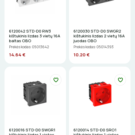
Elektriniai įrankiai
ŽIBINTUVĖLIAI
Žymekliai
PRATRAUKIKLIAI
6120042 STD-D0 RW3
6120030 STD-D0 SWGR2
kištukinis lizdas 3 vietų 16A
kištukinis lizdas 2 vietų 16A
BŪGNAI KABELIŲ VYNIOJIMUI
baltas OBO
juodas OBO
Prekės kodas: 05013642
Prekės kodas: 05014393
GRĘŽIMO KARŪNOS, GRĄŽTAI
14.64 €
10.20 €
GULSČIUKAI
ETIKEČIŲ SPAUSDINTUVAI
PJOVIMO ĮRANKIAI
KALIMO ĮRANKIAI
LITAVIMO, KLIJAVIMO ĮRANKIAI
6120016 STD-D0 SWGR1
6120014 STD-D0 SRO1
kištukinis lizdas 1 vietos
kištukinis lizdas 1 vietos