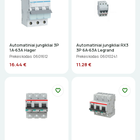
Gulsčiukai
DAIKTADĖŽĖS
Etikečių spausdintuvai
ŽIBINTUVĖLIAI
Pjovimo įrankiai
Kalimo įrankiai
PRATRAUKIKLIAI
Automatiniai jungikliai 3P
Automatiniai jungikliai RX3
Litavimo, klijavimo įrankiai
1A-63A Hager
3P 6A-63A Legrand
BŪGNAI KABELIŲ VYNIOJIMUI
Prekės kodas: 0601612
Prekės kodas: 06010241
Elektriniai įrankiai
16.44 €
11.28 €
GRĘŽIMO KARŪNOS, GRĄŽTAI
Žymekliai
GULSČIUKAI
ETIKEČIŲ SPAUSDINTUVAI
PJOVIMO ĮRANKIAI
KALIMO ĮRANKIAI