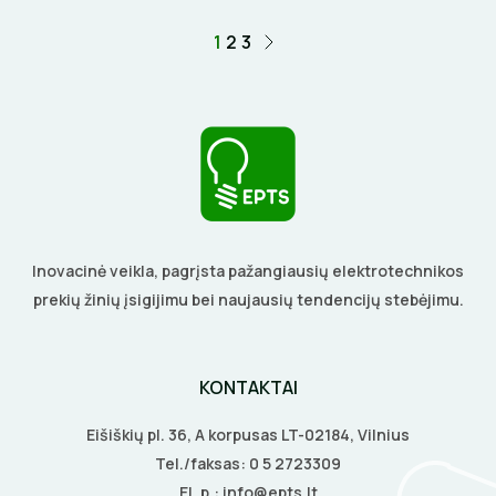
1
2
3
Inovacinė veikla, pagrįsta pažangiausių elektrotechnikos
prekių žinių įsigijimu bei naujausių tendencijų stebėjimu.
KONTAKTAI
Eišiškių pl. 36, A korpusas LT-02184, Vilnius
Tel./faksas:
0 5 2723309
El. p.:
info@epts.lt