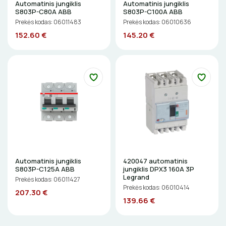
Automatinis jungiklis
Automatinis jungiklis
S803P-C80A ABB
S803P-C100A ABB
LITAVIMO, KLIJAVIMO ĮRANKIAI
Prekės kodas: 06011483
Prekės kodas: 06010636
152.60 €
145.20 €
ELEKTRINIAI ĮRANKIAI
ŽYMEKLIAI
Automatinis jungiklis
420047 automatinis
S803P-C125A ABB
jungiklis DPX3 160A 3P
Legrand
Prekės kodas: 06011427
Prekės kodas: 06010414
207.30 €
139.66 €