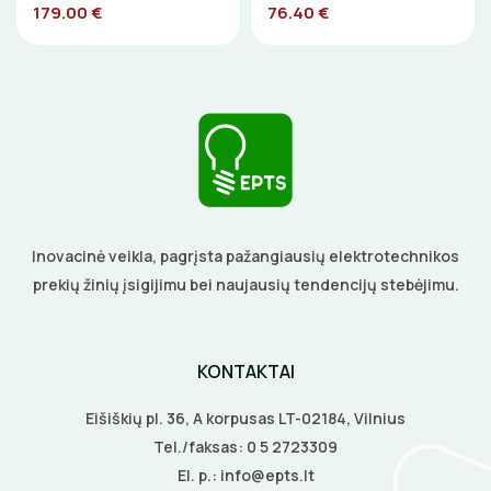
179.00 €
76.40 €
Inovacinė veikla, pagrįsta pažangiausių elektrotechnikos
prekių žinių įsigijimu bei naujausių tendencijų stebėjimu.
KONTAKTAI
Eišiškių pl. 36, A korpusas LT-02184, Vilnius
Tel./faksas:
0 5 2723309
El. p.:
info@epts.lt