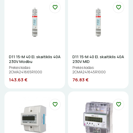
Gulsčiukai
DAIKTADĖŽĖS
Etikečių spausdintuvai
ŽIBINTUVĖLIAI
Pjovimo įrankiai
Kalimo įrankiai
PRATRAUKIKLIAI
Litavimo, klijavimo įrankiai
BŪGNAI KABELIŲ VYNIOJIMUI
Elektriniai įrankiai
D11 15-M 40 El. skaitiklis 40A
D11 15-M 40 El. skaitiklis 40A
230V Modbu
230V MID
GRĘŽIMO KARŪNOS, GRĄŽTAI
Žymekliai
Prekės kodas:
Prekės kodas:
2CMA241665R1000
2CMA241645R1000
143.63 €
76.83 €
GULSČIUKAI
ETIKEČIŲ SPAUSDINTUVAI
PJOVIMO ĮRANKIAI
KALIMO ĮRANKIAI