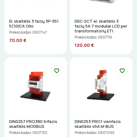
LITAVIMO, KLIJAVIMO ĮRANKIAI
El. skaitiklis 3 fazių 3P-351
DEC-2CT el. skaitiklis 3
ELEKTRINIAI ĮRANKIAI
5(100)A Ollo
fazių 5A 7 moduliai LCD per
transformatorių ETI
Prekės kodas: 0607147
Prekės kodas: 0607119
ŽYMEKLIAI
70.00 €
120.00 €
DIN0257 PRO380 trifazis
DIN0253 PRO1 vienfazis
skaitiklis MODBUS
skaitiklis 45A M-BUS
Prekės kodas: 0607102
Prekės kodas: 0607099