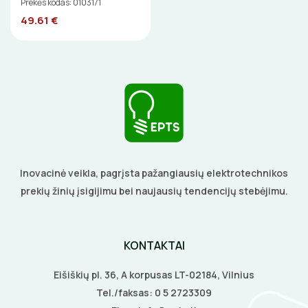
Prekės kodas: 0103171
49.61 €
Inovacinė veikla, pagrįsta pažangiausių elektrotechnikos
prekių žinių įsigijimu bei naujausių tendencijų stebėjimu.
KONTAKTAI
Eišiškių pl. 36, A korpusas LT-02184, Vilnius
Tel./faksas:
0 5 2723309