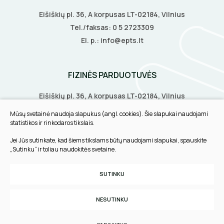
Eišiškių pl. 36, A korpusas LT-02184, Vilnius
Tel./faksas:
0 5 2723309
El. p.:
info@epts.lt
FIZINĖS PARDUOTUVĖS
Eišiškių pl. 36, A korpusas LT-02184, Vilnius
Biruliškių g. 8, LT-52168, Kaunas
Mūsų svetainė naudoja slapukus (angl. cookies). Šie slapukai naudojami
Tilžės g. 60, LT-91108, Klaipėda
statistikos ir rinkodaros tikslais.
Jei Jūs sutinkate, kad šiems tikslams būtų naudojami slapukai, spauskite
INFORMACIJA
„Sutinku“ ir toliau naudokitės svetaine.
Pirkimo taisyklės
SUTINKU
Slapukų parinktys
Privatumo politika
NESUTINKU
Sukurta:
TEXUS