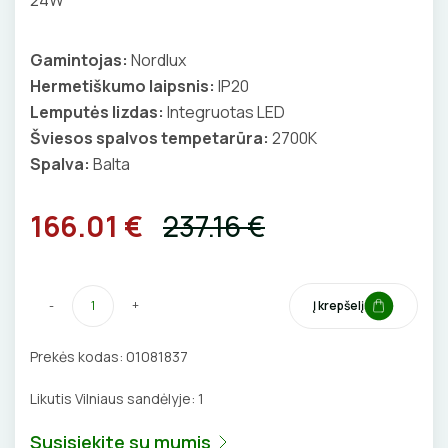
CHEMIJA
DŪMŲ DETEKTORIAI
SANDARIKLIAI
Gamintojas:
Nordlux
DAIKTADĖŽĖS
SROVĖS TRANSFORMATORIAI
TERMO VAMZDELIAI, PIRŠTINĖS
Hermetiškumo laipsnis:
IP20
Lemputės lizdas:
Integruotas LED
ŽIBINTUVĖLIAI
TVIRTINIMO DETALĖS
Šviesos spalvos tempetarūra:
2700K
Spalva:
Balta
PRATRAUKIKLIAI
GRINDINĖS DĖŽUTĖS
166.01 €
237.16 €
BŪGNAI KABELIŲ VYNIOJIMUI
VENTILIATORIAI
GRĘŽIMO KARŪNOS, GRĄŽTAI
BATERIJOS
-
+
Į krepšelį
GULSČIUKAI
EL. SKAMBUČIAI
Prekės kodas:
01081837
ETIKEČIŲ SPAUSDINTUVAI
ŽAIBOSAUGA IR ĮŽEMINIMAS
Likutis Vilniaus sandėlyje:
1
PJOVIMO ĮRANKIAI
GELINĖS JUNGTYS
Susisiekite su mumis