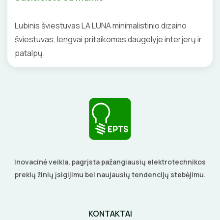
KALIMO ĮRANKIAI
Lubinis šviestuvas LA LUNA minimalistinio dizaino
LITAVIMO, KLIJAVIMO ĮRANKIAI
šviestuvas, lengvai pritaikomas daugelyje interjerų ir
patalpų.
ELEKTRINIAI ĮRANKIAI
ŽYMEKLIAI
Inovacinė veikla, pagrįsta pažangiausių elektrotechnikos
prekių žinių įsigijimu bei naujausių tendencijų stebėjimu.
KONTAKTAI