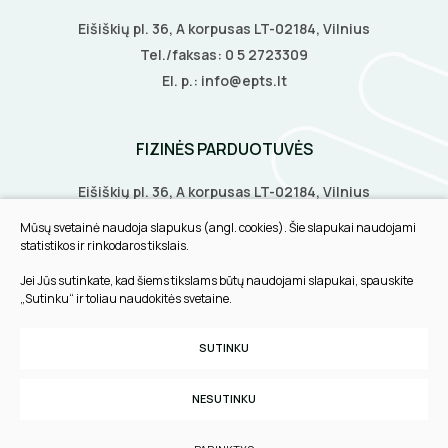
Eišiškių pl. 36, A korpusas LT-02184, Vilnius
Tel./faksas:
0 5 2723309
El. p.:
info@epts.lt
FIZINĖS PARDUOTUVĖS
Eišiškių pl. 36, A korpusas LT-02184, Vilnius
Biruliškių g. 8, LT-52168, Kaunas
Mūsų svetainė naudoja slapukus (angl. cookies). Šie slapukai naudojami
Tilžės g. 60, LT-91108, Klaipėda
statistikos ir rinkodaros tikslais.
Jei Jūs sutinkate, kad šiems tikslams būtų naudojami slapukai, spauskite
INFORMACIJA
„Sutinku“ ir toliau naudokitės svetaine.
Pirkimo taisyklės
SUTINKU
Slapukų parinktys
Privatumo politika
NESUTINKU
Sukurta:
TEXUS