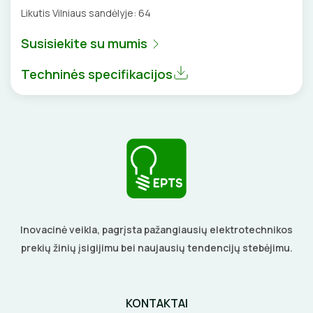
Likutis Vilniaus sandėlyje:
64
GULSČIUKAI
EL. SKAMBUČIAI
Susisiekite su mumis
ETIKEČIŲ SPAUSDINTUVAI
ŽAIBOSAUGA IR ĮŽEMINIMAS
Techninės specifikacijos
PJOVIMO ĮRANKIAI
GELINĖS JUNGTYS
KALIMO ĮRANKIAI
LITAVIMO, KLIJAVIMO ĮRANKIAI
ELEKTRINIAI ĮRANKIAI
ŽYMEKLIAI
Inovacinė veikla, pagrįsta pažangiausių elektrotechnikos
prekių žinių įsigijimu bei naujausių tendencijų stebėjimu.
KONTAKTAI