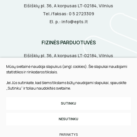
Eišiškių pl. 36, A korpusas LT-02184, Vilnius
Tel./faksas:
0 5 2723309
El. p.:
info@epts.lt
FIZINĖS PARDUOTUVĖS
Eišiškių pl. 36, A korpusas LT-02184, Vilnius
Biruliškių g. 8, LT-52168, Kaunas
Mūsų svetainė naudoja slapukus (angl. cookies). Šie slapukai naudojami
Tilžės g. 60, LT-91108, Klaipėda
statistikos ir rinkodaros tikslais.
Jei Jūs sutinkate, kad šiems tikslams būtų naudojami slapukai, spauskite
INFORMACIJA
„Sutinku“ ir toliau naudokitės svetaine.
Pirkimo taisyklės
SUTINKU
Slapukų parinktys
Privatumo politika
NESUTINKU
Sukurta:
TEXUS
PARINKTYS