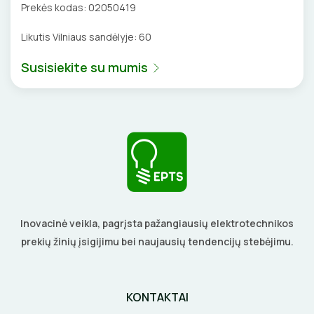
Prekės kodas:
02050419
GULSČIUKAI
EL. SKAMBUČIAI
Likutis Vilniaus sandėlyje:
60
ETIKEČIŲ SPAUSDINTUVAI
ŽAIBOSAUGA IR ĮŽEMINIMAS
Susisiekite su mumis
PJOVIMO ĮRANKIAI
GELINĖS JUNGTYS
KALIMO ĮRANKIAI
LITAVIMO, KLIJAVIMO ĮRANKIAI
ELEKTRINIAI ĮRANKIAI
Inovacinė veikla, pagrįsta pažangiausių elektrotechnikos
ŽYMEKLIAI
prekių žinių įsigijimu bei naujausių tendencijų stebėjimu.
KONTAKTAI