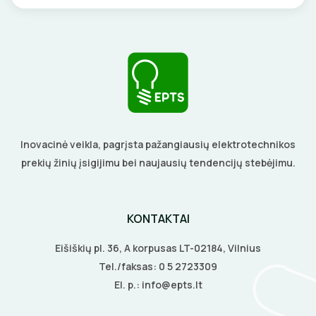
BŪGNAI KABELIŲ VYNIOJIMUI
VENTILIATORIAI
GRĘŽIMO KARŪNOS, GRĄŽTAI
BATERIJOS
GULSČIUKAI
EL. SKAMBUČIAI
ETIKEČIŲ SPAUSDINTUVAI
ŽAIBOSAUGA IR ĮŽEMINIMAS
Inovacinė veikla, pagrįsta pažangiausių elektrotechnikos
prekių žinių įsigijimu bei naujausių tendencijų stebėjimu.
PJOVIMO ĮRANKIAI
GELINĖS JUNGTYS
KALIMO ĮRANKIAI
KONTAKTAI
LITAVIMO, KLIJAVIMO ĮRANKIAI
Eišiškių pl. 36, A korpusas LT-02184, Vilnius
Tel./faksas:
0 5 2723309
ELEKTRINIAI ĮRANKIAI
El. p.:
info@epts.lt
ŽYMEKLIAI