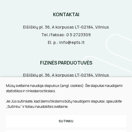
BŪGNAI KABELIŲ VYNIOJIMUI
VENTILIATORIAI
KONTAKTAI
GRĘŽIMO KARŪNOS, GRĄŽTAI
Eišiškių pl. 36, A korpusas LT-02184, Vilnius
BATERIJOS
Tel./faksas:
0 5 2723309
GULSČIUKAI
El. p.:
info@epts.lt
EL. SKAMBUČIAI
ETIKEČIŲ SPAUSDINTUVAI
ŽAIBOSAUGA IR ĮŽEMINIMAS
FIZINĖS PARDUOTUVĖS
PJOVIMO ĮRANKIAI
GELINĖS JUNGTYS
Eišiškių pl. 36, A korpusas LT-02184, Vilnius
Biruliškių g. 8, LT-52168, Kaunas
KALIMO ĮRANKIAI
Mūsų svetainė naudoja slapukus (angl. cookies). Šie slapukai naudojami
Tilžės g. 60, LT-91108, Klaipėda
statistikos ir rinkodaros tikslais.
LITAVIMO, KLIJAVIMO ĮRANKIAI
Jei Jūs sutinkate, kad šiems tikslams būtų naudojami slapukai, spauskite
INFORMACIJA
„Sutinku“ ir toliau naudokitės svetaine.
ELEKTRINIAI ĮRANKIAI
Pirkimo taisyklės
SUTINKU
Slapukų parinktys
ŽYMEKLIAI