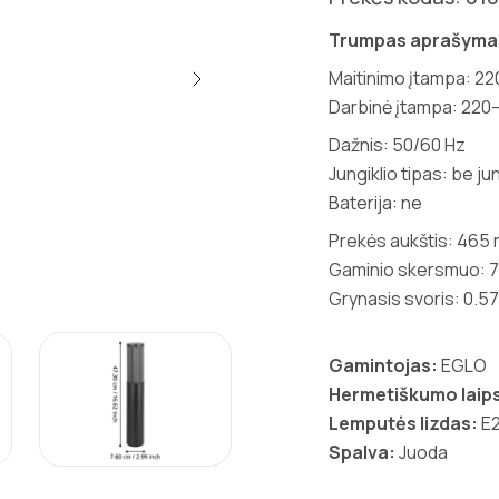
Trumpas aprašyma
Maitinimo įtampa: 2
Darbinė įtampa: 220
Dažnis: 50/60 Hz
Jungiklio tipas: be jun
Baterija: ne
Prekės aukštis: 465
Gaminio skersmuo: 
Grynasis svoris: 0.57
Gamintojas:
EGLO
Hermetiškumo laips
Lemputės lizdas:
E
Spalva:
Juoda