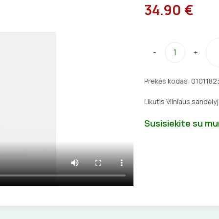
34.90 €
-
+
Prekės kodas:
0101182
Likutis Vilniaus sandėly
Susisiekite su m