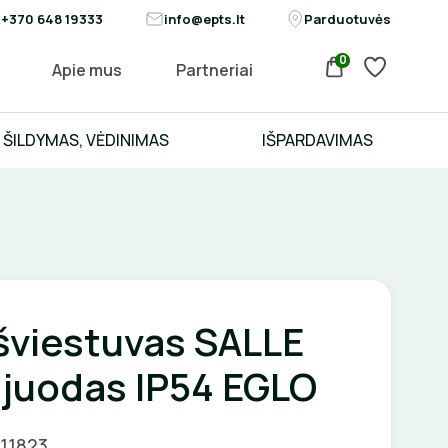
+370 648 19333
info@epts.lt
Parduotuvės
0
Apie mus
Partneriai
ŠILDYMAS, VĖDINIMAS
IŠPARDAVIMAS
šviestuvas SALLE
 juodas IP54 EGLO
011823