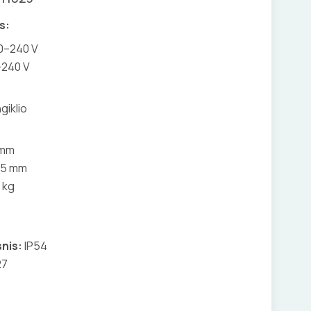
s:
20–240 V
–240 V
giklio
 mm
75 mm
 kg
nis:
IP54
27