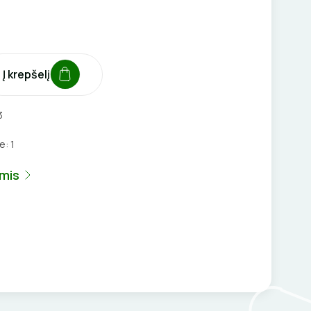
Į krepšelį
3
je:
1
umis