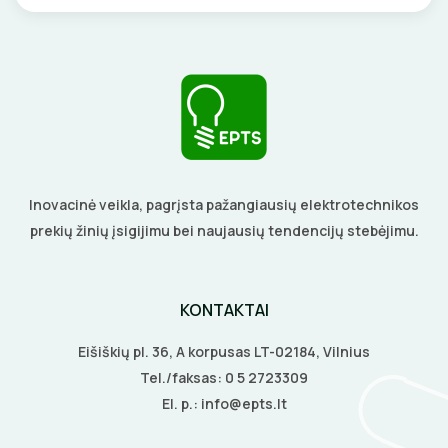
BŪGNAI KABELIŲ VYNIOJIMUI
VENTILIATORIAI
GRĘŽIMO KARŪNOS, GRĄŽTAI
BATERIJOS
GULSČIUKAI
EL. SKAMBUČIAI
ETIKEČIŲ SPAUSDINTUVAI
ŽAIBOSAUGA IR ĮŽEMINIMAS
Inovacinė veikla, pagrįsta pažangiausių elektrotechnikos
prekių žinių įsigijimu bei naujausių tendencijų stebėjimu.
PJOVIMO ĮRANKIAI
GELINĖS JUNGTYS
KALIMO ĮRANKIAI
KONTAKTAI
LITAVIMO, KLIJAVIMO ĮRANKIAI
Eišiškių pl. 36, A korpusas LT-02184, Vilnius
Tel./faksas:
0 5 2723309
ELEKTRINIAI ĮRANKIAI
El. p.:
info@epts.lt
ŽYMEKLIAI