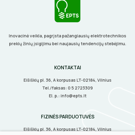
BŪGNAI KABELIŲ VYNIOJIMUI
VENTILIATORIAI
GRĘŽIMO KARŪNOS, GRĄŽTAI
BATERIJOS
Inovacinė veikla, pagrįsta pažangiausių elektrotechnikos
GULSČIUKAI
prekių žinių įsigijimu bei naujausių tendencijų stebėjimu.
EL. SKAMBUČIAI
ETIKEČIŲ SPAUSDINTUVAI
ŽAIBOSAUGA IR ĮŽEMINIMAS
KONTAKTAI
PJOVIMO ĮRANKIAI
GELINĖS JUNGTYS
Eišiškių pl. 36, A korpusas LT-02184, Vilnius
KALIMO ĮRANKIAI
Tel./faksas:
0 5 2723309
El. p.:
info@epts.lt
LITAVIMO, KLIJAVIMO ĮRANKIAI
FIZINĖS PARDUOTUVĖS
ELEKTRINIAI ĮRANKIAI
Eišiškių pl. 36, A korpusas LT-02184, Vilnius
ŽYMEKLIAI