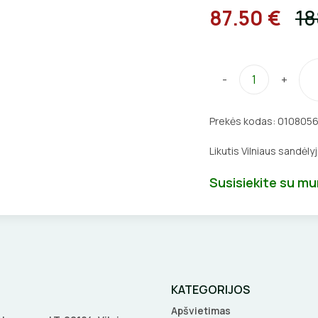
87.50 €
18
-
+
Prekės kodas:
010805
Likutis Vilniaus sandėly
Susisiekite su m
KATEGORIJOS
Apšvietimas