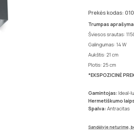
Prekės kodas: 01
Trumpas aprašyma
Šviesos srautas: 115
Galingumas: 14 W
Aukštis: 21 cm
Plotis: 25 cm
*EKSPOZICINĖ PRE
Gamintojas:
Ideal-l
Hermetiškumo laips
Spalva:
Antracitas
Sandėlyje neturime, be