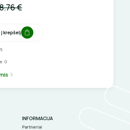
8.76 €
Į krepšelį
65
je:
0
umis
INFORMACIJA
Partneriai