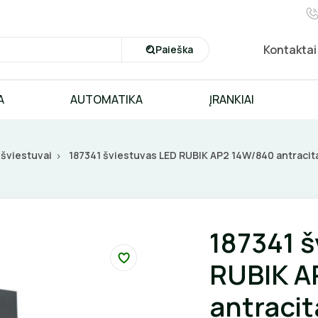
Kontaktai
Paieška
A
AUTOMATIKA
ĮRANKIAI
 šviestuvai
187341 šviestuvas LED RUBIK AP2 14W/840 antracita
187341 š
RUBIK A
antracit