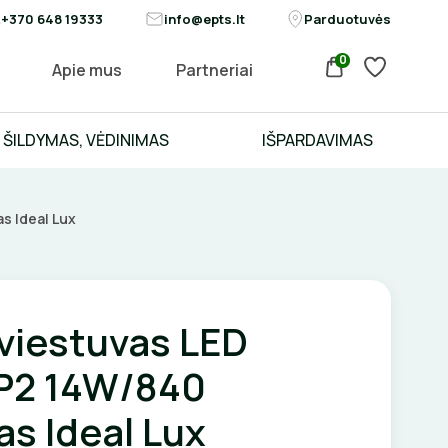
+370 648 19333
info@epts.lt
Parduotuvės
0
Apie mus
Partneriai
ŠILDYMAS, VĖDINIMAS
IŠPARDAVIMAS
s Ideal Lux
viestuvas LED
P2 14W/840
as Ideal Lux