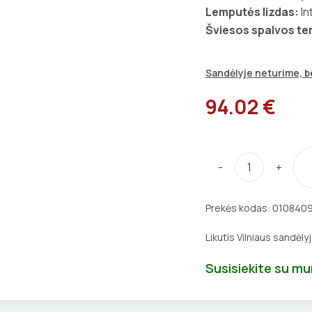
Lemputės lizdas:
In
Šviesos spalvos t
Sandėlyje neturime, be
94.02 €
-
+
Prekės kodas:
010840
Likutis Vilniaus sandėly
Susisiekite su m