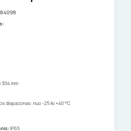
084098
s:
x 304 mm
s diapazonas: nuo -25 iki +40 °C
nis:
IP65