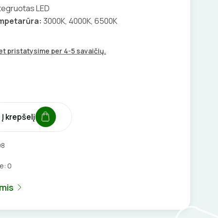
tegruotas LED
empetarūra:
3000K, 4000K, 6500K
t pristatysime per 4-5 savaičių.
Į krepšelį
98
je:
0
umis