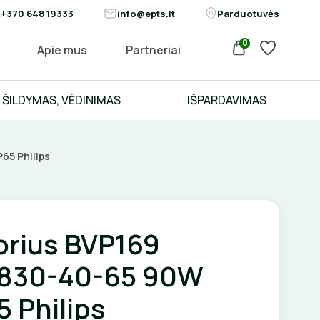
+370 648 19333
info@epts.lt
Parduotuvės
0
Apie mus
Partneriai
ŠILDYMAS, VĖDINIMAS
IŠPARDAVIMAS
65 Philips
orius BVP169
/830-40-65 90W
 Philips