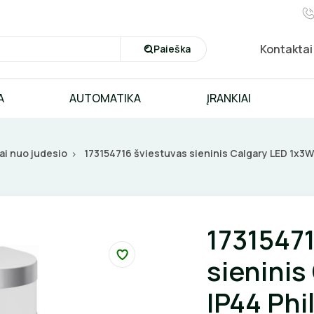
Kontaktai
Paieška
A
AUTOMATIKA
ĮRANKIAI
ai nuo judesio
173154716 šviestuvas sieninis Calgary LED 1x3W 
1731547
sieninis
IP44 Phi