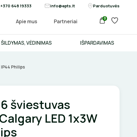
+370 648 19333
info@epts.lt
Parduotuvės
0
Apie mus
Partneriai
ŠILDYMAS, VĖDINIMAS
IŠPARDAVIMAS
IP44 Philips
16 šviestuvas
 Calgary LED 1x3W
lips