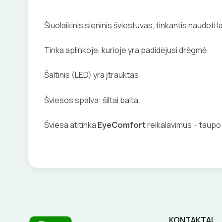
Šiuolaikinis sieninis šviestuvas, tinkantis naudoti l
Tinka aplinkoje, kurioje yra padidėjusi drėgmė.
Šaltinis (LED) yra įtrauktas.
Šviesos spalva: šiltai balta.
Šviesa atitinka
EyeComfort
reikalavimus
– taupo 
KONTAKTAI