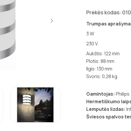
Prekės kodas: 01
Trumpas aprašyma
3 W
230
V
Aukštis: 122 mm
Plotis: 88 mm
Ilgis: 130 mm
Svoris: 0,28 kg
Gamintojas:
Philips
Hermetiškumo laips
Lemputės lizdas:
In
Šviesos spalvos t