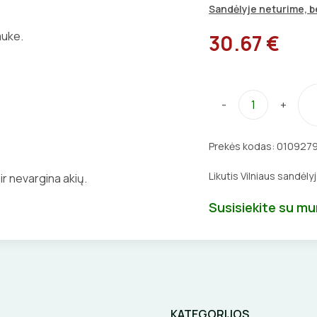
Sandėlyje neturime, be
auke.
30.67 €
-
+
Prekės kodas:
010927
Likutis Vilniaus sandėly
ir nevargina akių.
Susisiekite su m
KATEGORIJOS