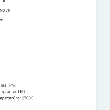
09279
s:
nis:
IP44
tegruotas LED
empetarūra:
2700K