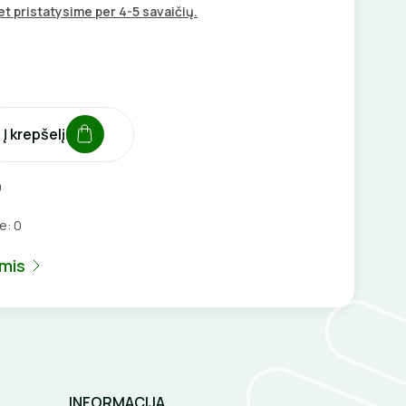
t pristatysime per 4-5 savaičių.
Į krepšelį
9
je:
0
umis
INFORMACIJA