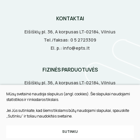
KONTAKTAI
Eišiškių pl. 36, A korpusas LT-02184, Vilnius
Tel./faksas:
0 5 2723309
El. p.:
info@epts.lt
FIZINĖS PARDUOTUVĖS
Eišiškių pl. 36, A korpusas LT-02184, Vilnius
Biruliškių g. 8, LT-52168, Kaunas
Mūsų svetainė naudoja slapukus (angl. cookies). Šie slapukai naudojami
Tilžės g. 60, LT-91108, Klaipėda
statistikos ir rinkodaros tikslais.
Jei Jūs sutinkate, kad šiems tikslams būtų naudojami slapukai, spauskite
INFORMACIJA
„Sutinku“ ir toliau naudokitės svetaine.
Pirkimo taisyklės
SUTINKU
Slapukų parinktys