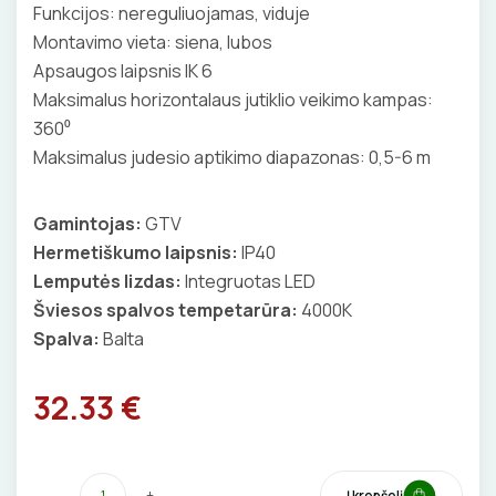
Termostatai
Funkcijos: nereguliuojamas, viduje
Grindų šildymo kolektoriai
Priedai
Vamzdžių apsauga nuo užšalimo
Montavimo vieta: siena, lubos
APSAUGA NUO APLEDĖJIMO
KIRPIMO ĮRANKIAI
SKAITIKLIAI
GNYBTAI
Veidrodžių apsauga nuo rasojimo
Terminės pavaro kolektoriams
Apsaugos laipsnis IK 6
Vamzdžių temperatūros palaikymas
Latakų, lietvamzdžių ir stogų apsauga nuo
Instaliaciniai priedai
ŠILDYMO VALDYMAS
Maksimalus horizontalaus jutiklio veikimo kampas:
IZOLIACIJOS NUĖMIMO ĮRANKIAI
APSAUGA NUO VIRŠĮTAMPIŲ
ANTGALIAI
Termostatai
apledėjimo
360⁰
Izoliacinės plokštės
Radiatorių termostatai
Laiptų ir įvažiavimų apsauga nuo apledėjimo
MATAVIMO ĮRANKIAI
Maksimalus judesio aptikimo diapazonas: 0,5-6 m
VARIKLIO JUNGIKLIAI
KABELIAI, LAIDAI
Šildytuvai
Kolektorinės spintelės
ĮRANKIŲ RINKINIAI
MYGTUKAI
ILGIKLIAI/ KIŠTUKAI
Gamintojas:
GTV
Izoliacinės plokštės
Hermetiškumo laipsnis:
IP40
PIRŠTINĖS
IŠMANŪS NAMAI
IZOLIACINĖS JUOSTOS
Lemputės lizdas:
Integruotas LED
Šviesos spalvos tempetarūra:
4000K
CHEMIJA
DŪMŲ DETEKTORIAI
SANDARIKLIAI
Spalva:
Balta
DAIKTADĖŽĖS
SROVĖS TRANSFORMATORIAI
TERMO VAMZDELIAI, PIRŠTINĖS
32.33 €
ŽIBINTUVĖLIAI
TVIRTINIMO DETALĖS
PRATRAUKIKLIAI
GRINDINĖS DĖŽUTĖS
-
+
Į krepšelį