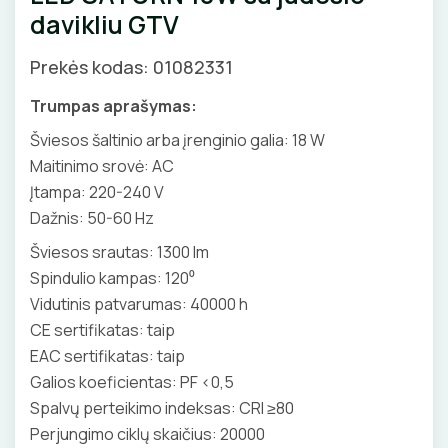
davikliu GTV
Pirties apšvietimas
APŠVIETIMO SISTEMOS
Augalų apšvietimas
Prekės kodas: 01082331
LED juostų profiliai, priedai
LEMPOS IR KITI PRIEDAI
Trumpas aprašymas:
LED juostos
LED lempos
Šviesos šaltinio arba įrenginio galia: 18 W
Bėginės apšvietimo sistemos
Maitinimo srovė: AC
Tradicinės lempos
Įtampa: 220-240 V
JUNGIKLIAI, KIŠTUKINIAI LIZDAI
Magnetinės apšvietimo sistemos
Specialios paskirties lempos
Dažnis: 50-60 Hz
ĮKROVIMO SPRENDIMAI
MONTAŽINĖS DĖŽUTĖS
Šviesos srautas: 1300 lm
Maitinimo šaltiniai
Spindulio kampas: 120⁰
Įkrovimo stotelės
ATSUKTUVAI
AUTOMATINIAI JUNGIKLIAI
Valdikliai, pulteliai
VAMZDŽIAI, GOFROS
Vidutinis patvarumas: 40000 h
Įkrovimo kabeliai
Judesio davikliai
CE sertifikatas: taip
ELEKTRINIS ŠILDYMAS
REPLĖS
KONTAKTORIAI
KANALAI, KOPETĖLĖS
EAC sertifikatas: taip
Nešiojami įkrovikliai
Šviestuvų priedai
Šildymo kilimėliai
Galios koeficientas: PF <0,5
VANDENINIS ŠILDYMAS
PRESAI
KIRTIKLIAI
SKYDAI
Stovai stotelėms
Spalvų perteikimo indeksas: CRI ≥80
Šildymo kabeliai
Grindų šildymo vamzdžiai
Perjungimo ciklų skaičius: 20000
VAMZDŽIŲ ŠILDYMAS
Dinaminis valdymas
PEILIAI
RELĖS
PRAMONINĖS JUNGTYS