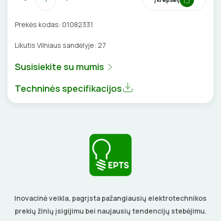
BŪGNAI KABELIŲ VYNIOJIMUI
VENTILIATORIAI
Prekės kodas:
01082331
GRĘŽIMO KARŪNOS, GRĄŽTAI
Likutis Vilniaus sandėlyje:
27
BATERIJOS
Susisiekite su mumis
GULSČIUKAI
EL. SKAMBUČIAI
Techninės specifikacijos
ETIKEČIŲ SPAUSDINTUVAI
ŽAIBOSAUGA IR ĮŽEMINIMAS
PJOVIMO ĮRANKIAI
GELINĖS JUNGTYS
KALIMO ĮRANKIAI
LITAVIMO, KLIJAVIMO ĮRANKIAI
ELEKTRINIAI ĮRANKIAI
Inovacinė veikla, pagrįsta pažangiausių elektrotechnikos
prekių žinių įsigijimu bei naujausių tendencijų stebėjimu.
ŽYMEKLIAI