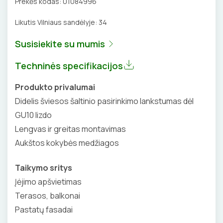
Prekės kodas:
01084996
BŪGNAI KABELIŲ VYNIOJIMUI
Likutis Vilniaus sandėlyje:
34
VENTILIATORIAI
Susisiekite su mumis
GRĘŽIMO KARŪNOS, GRĄŽTAI
BATERIJOS
Techninės specifikacijos
GULSČIUKAI
EL. SKAMBUČIAI
Produkto privalumai
ETIKEČIŲ SPAUSDINTUVAI
ŽAIBOSAUGA IR ĮŽEMINIMAS
Didelis šviesos šaltinio pasirinkimo lankstumas dėl
GU10 lizdo
PJOVIMO ĮRANKIAI
GELINĖS JUNGTYS
Lengvas ir greitas montavimas
Aukštos kokybės medžiagos
KALIMO ĮRANKIAI
Taikymo sritys
LITAVIMO, KLIJAVIMO ĮRANKIAI
Įėjimo apšvietimas
ELEKTRINIAI ĮRANKIAI
Terasos, balkonai
Pastatų fasadai
ŽYMEKLIAI