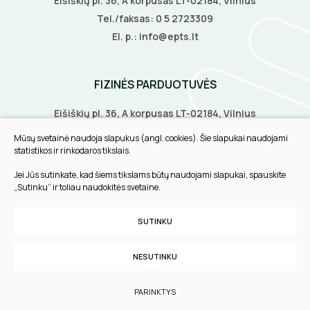
Eišiškių pl. 36, A korpusas LT-02184, Vilnius
Tel./faksas:
0 5 2723309
El. p.:
info@epts.lt
FIZINĖS PARDUOTUVĖS
Eišiškių pl. 36, A korpusas LT-02184, Vilnius
Biruliškių g. 8, LT-52168, Kaunas
Mūsų svetainė naudoja slapukus (angl. cookies). Šie slapukai naudojami
Tilžės g. 60, LT-91108, Klaipėda
statistikos ir rinkodaros tikslais.
Jei Jūs sutinkate, kad šiems tikslams būtų naudojami slapukai, spauskite
INFORMACIJA
„Sutinku“ ir toliau naudokitės svetaine.
Pirkimo taisyklės
SUTINKU
Slapukų parinktys
Privatumo politika
NESUTINKU
Sukurta:
TEXUS
PARINKTYS