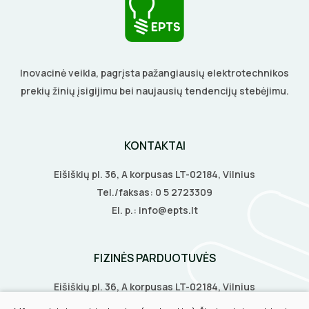
KALIMO ĮRANKIAI
LITAVIMO, KLIJAVIMO ĮRANKIAI
Inovacinė veikla, pagrįsta pažangiausių elektrotechnikos
ELEKTRINIAI ĮRANKIAI
prekių žinių įsigijimu bei naujausių tendencijų stebėjimu.
ŽYMEKLIAI
KONTAKTAI
Eišiškių pl. 36, A korpusas LT-02184, Vilnius
Tel./faksas:
0 5 2723309
El. p.:
info@epts.lt
FIZINĖS PARDUOTUVĖS
Eišiškių pl. 36, A korpusas LT-02184, Vilnius
Biruliškių g. 8, LT-52168, Kaunas