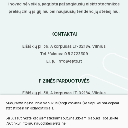
Inovacinė veikla, pagrįsta pažangiausių elektrotechnikos
KALIMO ĮRANKIAI
prekių žinių įsigijimu bei naujausių tendencijų stebėjimu.
LITAVIMO, KLIJAVIMO ĮRANKIAI
KONTAKTAI
ELEKTRINIAI ĮRANKIAI
Eišiškių pl. 36, A korpusas LT-02184, Vilnius
ŽYMEKLIAI
Tel./faksas:
0 5 2723309
El. p.:
info@epts.lt
FIZINĖS PARDUOTUVĖS
Eišiškių pl. 36, A korpusas LT-02184, Vilnius
Biruliškių g. 8, LT-52168, Kaunas
Mūsų svetainė naudoja slapukus (angl. cookies). Šie slapukai naudojami
Tilžės g. 60, LT-91108, Klaipėda
statistikos ir rinkodaros tikslais.
Jei Jūs sutinkate, kad šiems tikslams būtų naudojami slapukai, spauskite
INFORMACIJA
„Sutinku“ ir toliau naudokitės svetaine.