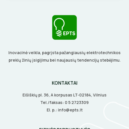
KALIMO ĮRANKIAI
LITAVIMO, KLIJAVIMO ĮRANKIAI
ELEKTRINIAI ĮRANKIAI
ŽYMEKLIAI
Inovacinė veikla, pagrįsta pažangiausių elektrotechnikos
prekių žinių įsigijimu bei naujausių tendencijų stebėjimu.
KONTAKTAI
Eišiškių pl. 36, A korpusas LT-02184, Vilnius
Tel./faksas:
0 5 2723309
El. p.:
info@epts.lt