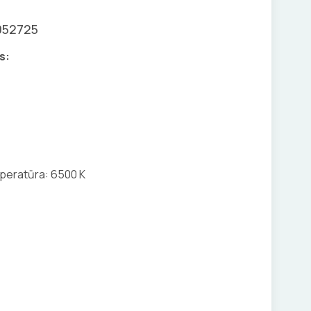
052725
s:
peratūra: 6500 K