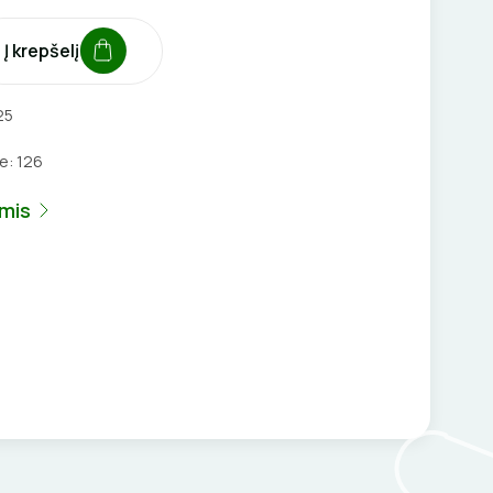
Į krepšelį
25
je:
126
umis