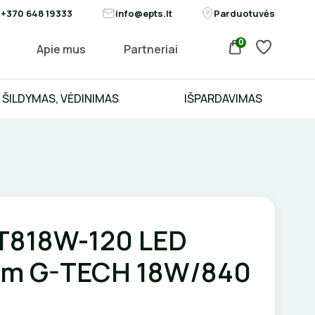
+370 648 19333
info@epts.lt
Parduotuvės
0
Apie mus
Partneriai
ŠILDYMAS, VĖDINIMAS
IŠPARDAVIMAS
T818W-120 LED
2m G-TECH 18W/840