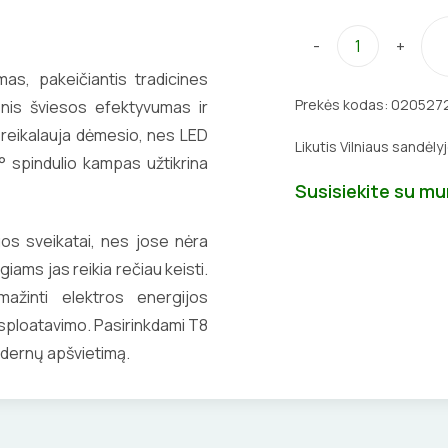
-
+
s, pakeičiantis tradicines
Prekės kodas:
020527
nis šviesos efektyvumas ir
reikalauja dėmesio, nes LED
Likutis Vilniaus sandėly
 spindulio kampas užtikrina
Susisiekite su m
os sveikatai, nes jose nėra
ms jas reikia rečiau keisti.
umažinti elektros energijos
ksploatavimo. Pasirinkdami T8
odernų apšvietimą.