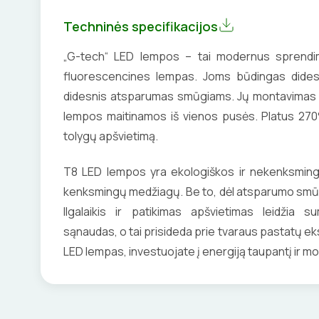
Techninės specifikacijos
„G-tech“ LED lempos – tai modernus sprendima
fluorescencines lempas. Joms būdingas dides
didesnis atsparumas smūgiams. Jų montavimas 
lempos maitinamos iš vienos pusės. Platus 270°
tolygų apšvietimą.
T8 LED lempos yra ekologiškos ir nekenksming
kenksmingų medžiagų. Be to, dėl atsparumo smūgia
Ilgalaikis ir patikimas apšvietimas leidžia s
sąnaudas, o tai prisideda prie tvaraus pastatų e
LED lempas, investuojate į energiją taupantį ir m