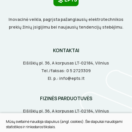
BŪGNAI KABELIŲ VYNIOJIMUI
VENTILIATORIAI
Inovacinė veikla, pagrįsta pažangiausių elektrotechnikos
GRĘŽIMO KARŪNOS, GRĄŽTAI
prekių žinių įsigijimu bei naujausių tendencijų stebėjimu.
BATERIJOS
GULSČIUKAI
EL. SKAMBUČIAI
KONTAKTAI
ETIKEČIŲ SPAUSDINTUVAI
ŽAIBOSAUGA IR ĮŽEMINIMAS
Eišiškių pl. 36, A korpusas LT-02184, Vilnius
Tel./faksas:
0 5 2723309
PJOVIMO ĮRANKIAI
GELINĖS JUNGTYS
El. p.:
info@epts.lt
KALIMO ĮRANKIAI
FIZINĖS PARDUOTUVĖS
LITAVIMO, KLIJAVIMO ĮRANKIAI
Eišiškių pl. 36, A korpusas LT-02184, Vilnius
ELEKTRINIAI ĮRANKIAI
Biruliškių g. 8, LT-52168, Kaunas
Mūsų svetainė naudoja slapukus (angl. cookies). Šie slapukai naudojami
Tilžės g. 60, LT-91108, Klaipėda
statistikos ir rinkodaros tikslais.
ŽYMEKLIAI