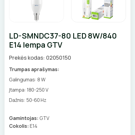
Valdikliai, pulteliai
Pirties apšvietimas
Judesio davikliai
Augalų apšvietimas
Šviestuvų priedai
LD-SMNDC37-80 LED 8W/840
E14 lempa GTV
Prekės kodas: 02050150
JUNGIKLIAI, KIŠTUKINIAI LIZDAI
Trumpas aprašymas:
ĮKROVIMO SPRENDIMAI
MONTAŽINĖS DĖŽUTĖS
Galingumas: 8 W
Įkrovimo stotelės
ATSUKTUVAI
AUTOMATINIAI JUNGIKLIAI
VAMZDŽIAI, GOFROS
Įtampa:
180-250 V
Įkrovimo kabeliai
Dažnis: 50-60 Hz
ELEKTRINIS ŠILDYMAS
REPLĖS
KONTAKTORIAI
KANALAI, KOPETĖLĖS
Nešiojami įkrovikliai
Šildymo kilimėliai
VANDENINIS ŠILDYMAS
PRESAI
KIRTIKLIAI
Gamintojas:
GTV
SKYDAI
Stovai stotelėms
Cokolis:
E14
Šildymo kabeliai
Grindų šildymo vamzdžiai
VAMZDŽIŲ ŠILDYMAS
Dinaminis valdymas
PEILIAI
RELĖS
PRAMONINĖS JUNGTYS