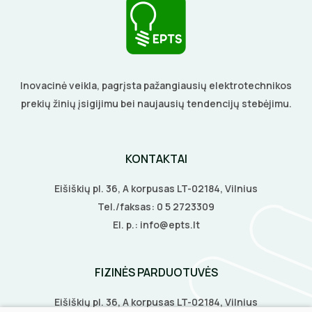
BŪGNAI KABELIŲ VYNIOJIMUI
VENTILIATORIAI
GRĘŽIMO KARŪNOS, GRĄŽTAI
BATERIJOS
Inovacinė veikla, pagrįsta pažangiausių elektrotechnikos
GULSČIUKAI
EL. SKAMBUČIAI
prekių žinių įsigijimu bei naujausių tendencijų stebėjimu.
ETIKEČIŲ SPAUSDINTUVAI
ŽAIBOSAUGA IR ĮŽEMINIMAS
KONTAKTAI
PJOVIMO ĮRANKIAI
GELINĖS JUNGTYS
Eišiškių pl. 36, A korpusas LT-02184, Vilnius
KALIMO ĮRANKIAI
Tel./faksas:
0 5 2723309
El. p.:
info@epts.lt
LITAVIMO, KLIJAVIMO ĮRANKIAI
FIZINĖS PARDUOTUVĖS
ELEKTRINIAI ĮRANKIAI
Eišiškių pl. 36, A korpusas LT-02184, Vilnius
ŽYMEKLIAI