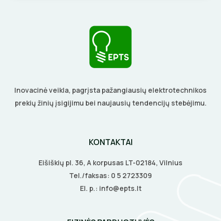
BŪGNAI KABELIŲ VYNIOJIMUI
VENTILIATORIAI
GRĘŽIMO KARŪNOS, GRĄŽTAI
BATERIJOS
GULSČIUKAI
EL. SKAMBUČIAI
Inovacinė veikla, pagrįsta pažangiausių elektrotechnikos
ETIKEČIŲ SPAUSDINTUVAI
ŽAIBOSAUGA IR ĮŽEMINIMAS
prekių žinių įsigijimu bei naujausių tendencijų stebėjimu.
PJOVIMO ĮRANKIAI
GELINĖS JUNGTYS
KONTAKTAI
KALIMO ĮRANKIAI
Eišiškių pl. 36, A korpusas LT-02184, Vilnius
LITAVIMO, KLIJAVIMO ĮRANKIAI
Tel./faksas:
0 5 2723309
El. p.:
info@epts.lt
ELEKTRINIAI ĮRANKIAI
ŽYMEKLIAI