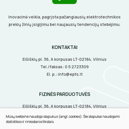
BŪGNAI KABELIŲ VYNIOJIMUI
VENTILIATORIAI
Inovacinė veikla, pagrįsta pažangiausių elektrotechnikos
prekių žinių įsigijimu bei naujausių tendencijų stebėjimu.
GRĘŽIMO KARŪNOS, GRĄŽTAI
BATERIJOS
GULSČIUKAI
EL. SKAMBUČIAI
KONTAKTAI
ETIKEČIŲ SPAUSDINTUVAI
ŽAIBOSAUGA IR ĮŽEMINIMAS
Eišiškių pl. 36, A korpusas LT-02184, Vilnius
Tel./faksas:
0 5 2723309
PJOVIMO ĮRANKIAI
GELINĖS JUNGTYS
El. p.:
info@epts.lt
KALIMO ĮRANKIAI
FIZINĖS PARDUOTUVĖS
LITAVIMO, KLIJAVIMO ĮRANKIAI
Eišiškių pl. 36, A korpusas LT-02184, Vilnius
ELEKTRINIAI ĮRANKIAI
Biruliškių g. 8, LT-52168, Kaunas
Mūsų svetainė naudoja slapukus (angl. cookies). Šie slapukai naudojami
Tilžės g. 60, LT-91108, Klaipėda
statistikos ir rinkodaros tikslais.
ŽYMEKLIAI