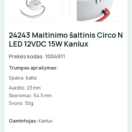
Valdikliai, pulteliai
Pirties apšvietimas
Judesio davikliai
Augalų apšvietimas
Šviestuvų priedai
24243 Maitinimo šaltinis Circo N
LED 12VDC 15W Kanlux
Prekės kodas: 1004911
JUNGIKLIAI, KIŠTUKINIAI LIZDAI
Trumpas aprašymas:
ĮKROVIMO SPRENDIMAI
MONTAŽINĖS DĖŽUTĖS
Spalva: balta
Įkrovimo stotelės
ATSUKTUVAI
AUTOMATINIAI JUNGIKLIAI
VAMZDŽIAI, GOFROS
Aukštis: 23 mm
Įkrovimo kabeliai
Skersmuo: 54.5 mm
ELEKTRINIS ŠILDYMAS
REPLĖS
KONTAKTORIAI
KANALAI, KOPETĖLĖS
Svoris: 50g
Nešiojami įkrovikliai
Šildymo kilimėliai
VANDENINIS ŠILDYMAS
PRESAI
KIRTIKLIAI
SKYDAI
Stovai stotelėms
Gamintojas:
Kanlux
Šildymo kabeliai
Grindų šildymo vamzdžiai
VAMZDŽIŲ ŠILDYMAS
Dinaminis valdymas
PEILIAI
RELĖS
PRAMONINĖS JUNGTYS