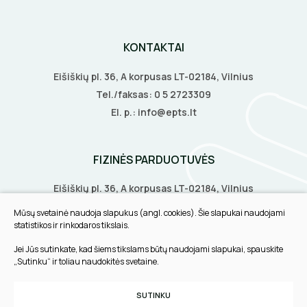
BŪGNAI KABELIŲ VYNIOJIMUI
VENTILIATORIAI
KONTAKTAI
GRĘŽIMO KARŪNOS, GRĄŽTAI
BATERIJOS
Eišiškių pl. 36, A korpusas LT-02184, Vilnius
Tel./faksas:
0 5 2723309
GULSČIUKAI
EL. SKAMBUČIAI
El. p.:
info@epts.lt
ETIKEČIŲ SPAUSDINTUVAI
ŽAIBOSAUGA IR ĮŽEMINIMAS
FIZINĖS PARDUOTUVĖS
PJOVIMO ĮRANKIAI
GELINĖS JUNGTYS
Eišiškių pl. 36, A korpusas LT-02184, Vilnius
KALIMO ĮRANKIAI
Biruliškių g. 8, LT-52168, Kaunas
Mūsų svetainė naudoja slapukus (angl. cookies). Šie slapukai naudojami
Tilžės g. 60, LT-91108, Klaipėda
statistikos ir rinkodaros tikslais.
LITAVIMO, KLIJAVIMO ĮRANKIAI
Jei Jūs sutinkate, kad šiems tikslams būtų naudojami slapukai, spauskite
INFORMACIJA
„Sutinku“ ir toliau naudokitės svetaine.
ELEKTRINIAI ĮRANKIAI
Pirkimo taisyklės
SUTINKU
ŽYMEKLIAI