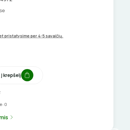
ise
t pristatysime per 4-5 savaičių.
Į krepšelį
2
je:
0
umis