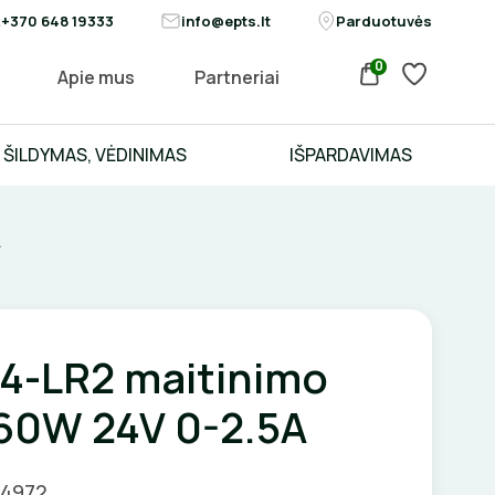
+370 648 19333
info@epts.lt
Parduotuvės
0
Apie mus
Partneriai
ŠILDYMAS, VĖDINIMAS
IŠPARDAVIMAS
A
4-LR2 maitinimo
 60W 24V 0-2.5A
04972