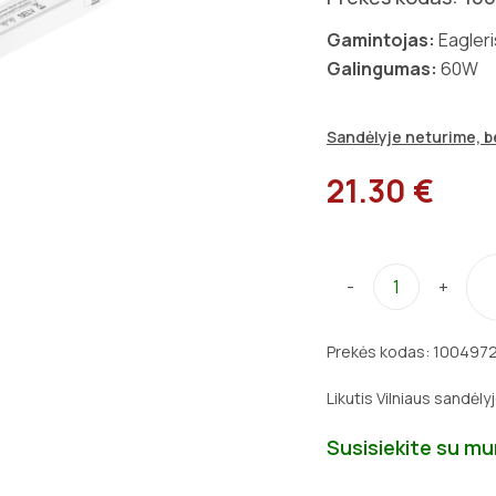
Gamintojas:
Eagler
Galingumas:
60W
Sandėlyje neturime, be
21.30 €
-
+
Prekės kodas:
100497
Likutis Vilniaus sandėly
Susisiekite su m