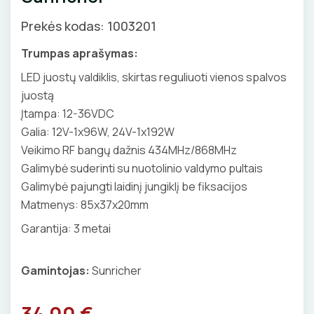
Valdikliai, pulteliai
Pirties apšvietimas
Prekės kodas: 1003201
Judesio davikliai
Augalų apšvietimas
Trumpas aprašymas:
Šviestuvų priedai
LED juostų valdiklis, skirtas reguliuoti vienos spalvos
juostą
Įtampa: 12-36VDC
Galia: 12V-1x96W, 24V-1x192W
JUNGIKLIAI, KIŠTUKINIAI LIZDAI
Veikimo RF bangų dažnis 434MHz/868MHz
Galimybė suderinti su nuotolinio valdymo pultais
ĮKROVIMO SPRENDIMAI
MONTAŽINĖS DĖŽUTĖS
Galimybė pajungti laidinį jungiklį be fiksacijos
Įkrovimo stotelės
ATSUKTUVAI
AUTOMATINIAI JUNGIKLIAI
Matmenys: 85x37x20mm
VAMZDŽIAI, GOFROS
Įkrovimo kabeliai
Garantija: 3 metai
ELEKTRINIS ŠILDYMAS
REPLĖS
KONTAKTORIAI
KANALAI, KOPETĖLĖS
Nešiojami įkrovikliai
Šildymo kilimėliai
Gamintojas:
Sunricher
VANDENINIS ŠILDYMAS
PRESAI
KIRTIKLIAI
SKYDAI
Stovai stotelėms
Šildymo kabeliai
Grindų šildymo vamzdžiai
VAMZDŽIŲ ŠILDYMAS
Dinaminis valdymas
PEILIAI
34.00 €
RELĖS
PRAMONINĖS JUNGTYS