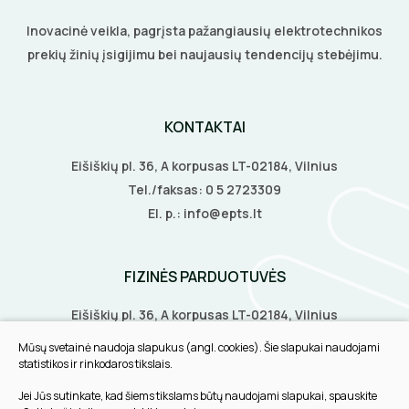
Inovacinė veikla, pagrįsta pažangiausių elektrotechnikos
BŪGNAI KABELIŲ VYNIOJIMUI
VENTILIATORIAI
prekių žinių įsigijimu bei naujausių tendencijų stebėjimu.
GRĘŽIMO KARŪNOS, GRĄŽTAI
BATERIJOS
KONTAKTAI
GULSČIUKAI
EL. SKAMBUČIAI
Eišiškių pl. 36, A korpusas LT-02184, Vilnius
ETIKEČIŲ SPAUSDINTUVAI
ŽAIBOSAUGA IR ĮŽEMINIMAS
Tel./faksas:
0 5 2723309
El. p.:
info@epts.lt
PJOVIMO ĮRANKIAI
GELINĖS JUNGTYS
KALIMO ĮRANKIAI
FIZINĖS PARDUOTUVĖS
LITAVIMO, KLIJAVIMO ĮRANKIAI
Eišiškių pl. 36, A korpusas LT-02184, Vilnius
Biruliškių g. 8, LT-52168, Kaunas
Mūsų svetainė naudoja slapukus (angl. cookies). Šie slapukai naudojami
ELEKTRINIAI ĮRANKIAI
Tilžės g. 60, LT-91108, Klaipėda
statistikos ir rinkodaros tikslais.
Jei Jūs sutinkate, kad šiems tikslams būtų naudojami slapukai, spauskite
ŽYMEKLIAI