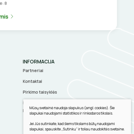
je:
8
umis
INFORMACIJA
Partneriai
Kontaktai
Pirkimo taisyklės
Slapukų parinktys
Mūsų svetainė naudoja slapukus (angl. cookies). Šie
Privatumo politika
slapukai naudojami statistikos ir rinkodaros tikslais.
Jei Jūs sutinkate, kad šiems tikslams būtų naudojami
slapukai, spauskite „Sutinku“ ir toliau naudokitės svetaine.
Sukurta: