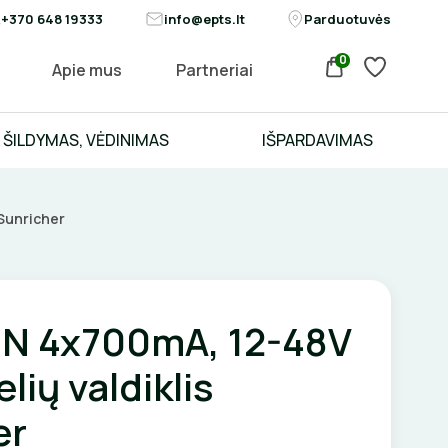
+370 648 19333
info@epts.lt
Parduotuvės
0
Apie mus
Partneriai
ŠILDYMAS, VĖDINIMAS
IŠPARDAVIMAS
 Sunricher
N 4x700mA, 12-48V
lių valdiklis
er