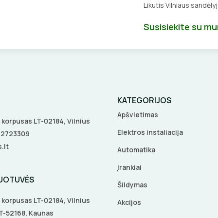
Likutis Vilniaus sandėly
Susisiekite su m
KATEGORIJOS
Apšvietimas
 A korpusas LT-02184, Vilnius
Elektros instaliacija
5 2723309
.lt
Automatika
Įrankiai
DUOTUVĖS
Šildymas
 A korpusas LT-02184, Vilnius
Akcijos
 LT-52168, Kaunas