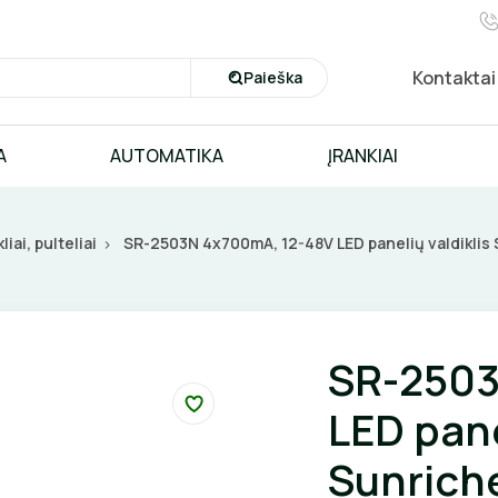
Kontaktai
Paieška
A
AUTOMATIKA
ĮRANKIAI
liai, pulteliai
SR-2503N 4x700mA, 12-48V LED panelių valdiklis
SR-2503
LED pane
Sunrich