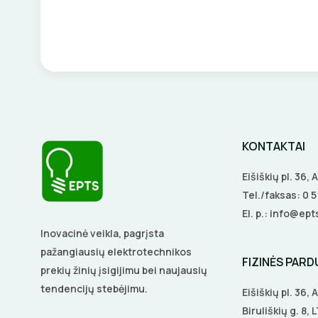
KONTAKTAI
Eišiškių pl. 36,
Tel./faksas:
0 
El. p.:
info@epts
Inovacinė veikla, pagrįsta
pažangiausių elektrotechnikos
FIZINĖS PAR
prekių žinių įsigijimu bei naujausių
tendencijų stebėjimu.
Eišiškių pl. 36,
Biruliškių g. 8,