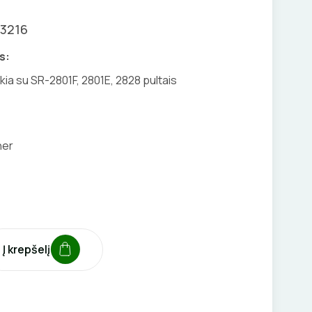
03216
s:
ia su SR-2801F, 2801E, 2828 pultais
her
Į krepšelį