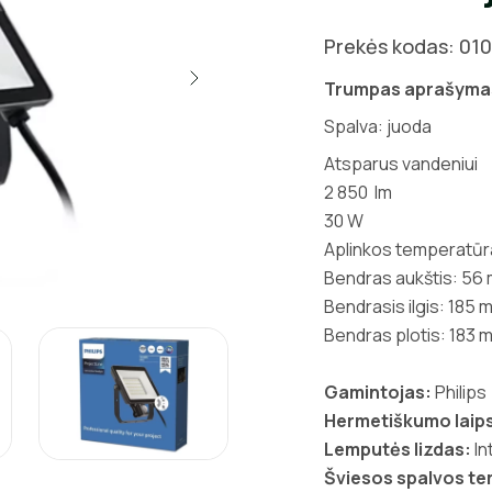
Prekės kodas: 01
Trumpas aprašyma
Spalva: juoda
Atsparus vandeniui
2 850 lm
30 W
Aplinkos temperatūra
Bendras aukštis: 56
Bendrasis ilgis: 185 
Bendras plotis: 183 
Gamintojas:
Philips
Hermetiškumo laips
Lemputės lizdas:
In
Šviesos spalvos t