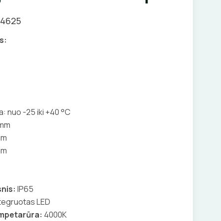
04625
s:
: nuo -25 iki +40 °C
 mm
mm
mm
nis:
IP65
tegruotas LED
empetarūra:
4000K