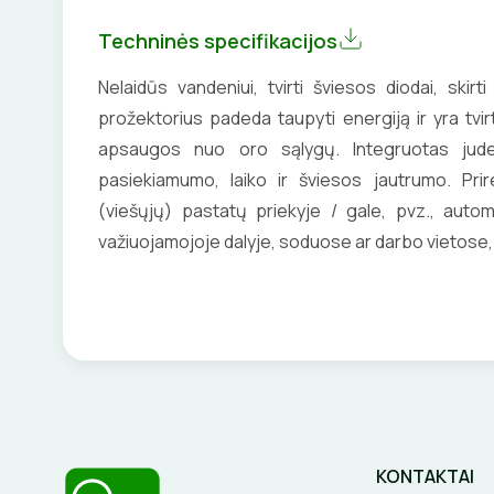
Techninės specifikacijos
Nelaidūs vandeniui, tvirti šviesos diodai, skirti
prožektorius padeda taupyti energiją ir yra tvi
apsaugos nuo oro sąlygų. Integruotas judesi
pasiekiamumo, laiko ir šviesos jautrumo. Prire
(viešųjų) pastatų priekyje / gale, pvz., autom
važiuojamojoje dalyje, soduose ar darbo vietose, 
KONTAKTAI