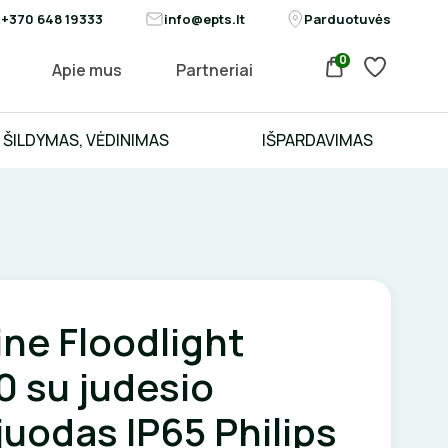
+370 648 19333
info@epts.lt
Parduotuvės
0
Apie mus
Partneriai
ŠILDYMAS, VĖDINIMAS
IŠPARDAVIMAS
ine Floodlight
 su judesio
 juodas IP65 Philips