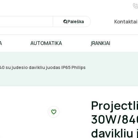
Kontaktai
Paieška
A
AUTOMATIKA
ĮRANKIAI
0 su judesio davikliu juodas IP65 Philips
Projectl
30W/840
davikliu