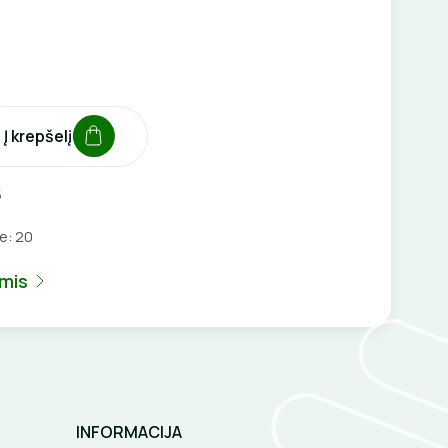
Į krepšelį
5
je:
20
umis
INFORMACIJA