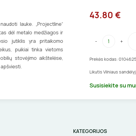
43.80 €
 naudoti lauke. „Projectline“
rtas dėl metalo medžiagos ir
o jutiklis yra pritaikomo
-
+
ikus, puikiai tinka vietoms
obilių stovėjimo aikštelėse,
Prekės kodas:
010462
apšviesti.
Likutis Vilniaus sandėly
Susisiekite su m
KATEGORIJOS