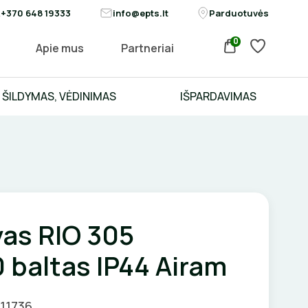
+370 648 19333
info@epts.lt
Parduotuvės
0
Apie mus
Partneriai
ŠILDYMAS, VĖDINIMAS
IŠPARDAVIMAS
vas RIO 305
 baltas IP44 Airam
011736