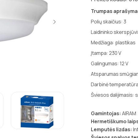
Trumpas aprašyma
Polių skaičius: 3
Laidininko skerspjūv
Medžiaga: plastikas
Įtampa: 230 V
Galingumas: 12 V
Atsparumas smūgiam
Darbinė temperatūra:
Šviesos dalijimasis: 
Gamintojas:
AIRAM
Hermetiškumo laips
Lemputės lizdas:
In
Šviesos spalvos t