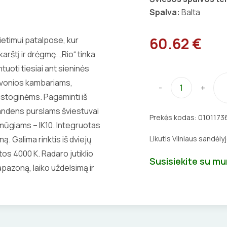
Spalva:
Balta
60.62 €
ietimui patalpose, kur
karštį ir drėgmę. „Rio“ tinka
tuoti tiesiai ant sieninės
a vonios kambariams,
-
+
stoginėms. Pagaminti iš
andens purslams šviestuvai
Prekės kodas:
0101173
ūgiams – IK10. Integruotas
. Galima rinktis iš dviejų
Likutis Vilniaus sandėly
os 4000 K. Radaro jutiklio
Susisiekite su m
pazoną, laiko uždelsimą ir