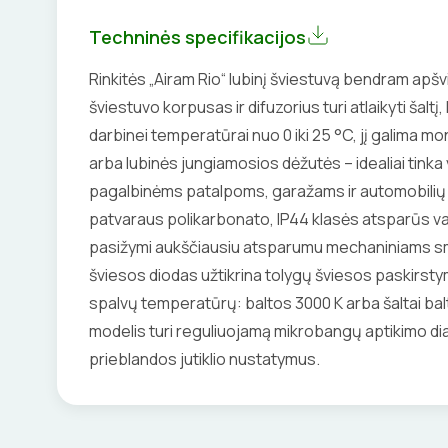
Techninės specifikacijos
Rinkitės „Airam Rio“ lubinį šviestuvą bendram apšv
šviestuvo korpusas ir difuzorius turi atlaikyti šaltį, 
darbinei temperatūrai nuo 0 iki 25 °C, jį galima mon
arba lubinės jungiamosios dėžutės – idealiai tink
pagalbinėms patalpoms, garažams ir automobilių 
patvaraus polikarbonato, IP44 klasės atsparūs v
pasižymi aukščiausiu atsparumu mechaniniams sm
šviesos diodas užtikrina tolygų šviesos paskirstymą
spalvų temperatūrų: baltos 3000 K arba šaltai balt
modelis turi reguliuojamą mikrobangų aptikimo dia
prieblandos jutiklio nustatymus.