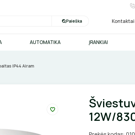
Kontaktai
Paieška
A
AUTOMATIKA
ĮRANKIAI
altas IP44 Airam
Šviestu
12W/830
Prekės kodas: 01