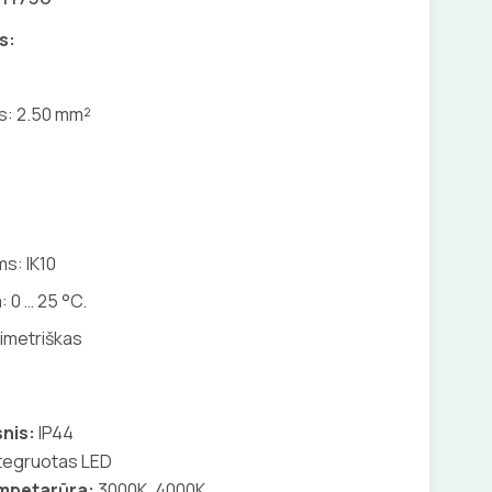
s:
is:
2.50 mm²
s: IK10
 0 … 25 °C.
simetriškas
nis:
IP44
tegruotas LED
empetarūra:
3000K, 4000K