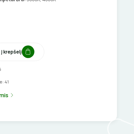
Į krepšelį
6
je:
41
umis