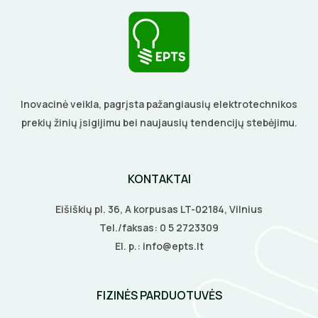
KALIMO ĮRANKIAI
LITAVIMO, KLIJAVIMO ĮRANKIAI
ELEKTRINIAI ĮRANKIAI
Inovacinė veikla, pagrįsta pažangiausių elektrotechnikos
prekių žinių įsigijimu bei naujausių tendencijų stebėjimu.
ŽYMEKLIAI
KONTAKTAI
Eišiškių pl. 36, A korpusas LT-02184, Vilnius
Tel./faksas:
0 5 2723309
El. p.:
info@epts.lt
FIZINĖS PARDUOTUVĖS