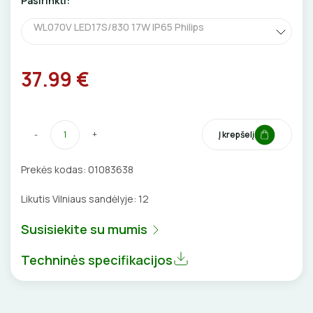
Pasirinkti:
CHEMIJA
DŪMŲ DETEKTORIAI
SANDARIKLIAI
WL070V LED17S/830 17W IP65 Philips
DAIKTADĖŽĖS
SROVĖS TRANSFORMATORIAI
TERMO VAMZDELIAI, PIRŠTINĖS
37.99 €
ŽIBINTUVĖLIAI
TVIRTINIMO DETALĖS
PRATRAUKIKLIAI
GRINDINĖS DĖŽUTĖS
-
+
Į krepšelį
BŪGNAI KABELIŲ VYNIOJIMUI
VENTILIATORIAI
Prekės kodas:
01083638
GRĘŽIMO KARŪNOS, GRĄŽTAI
BATERIJOS
Likutis Vilniaus sandėlyje:
12
GULSČIUKAI
Susisiekite su mumis
EL. SKAMBUČIAI
Techninės specifikacijos
ETIKEČIŲ SPAUSDINTUVAI
ŽAIBOSAUGA IR ĮŽEMINIMAS
PJOVIMO ĮRANKIAI
GELINĖS JUNGTYS