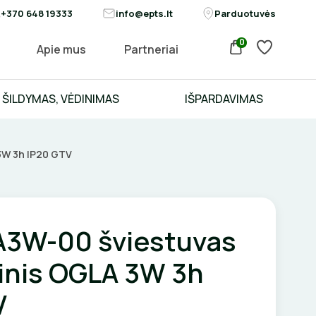
+370 648 19333
info@epts.lt
Parduotuvės
0
Apie mus
Partneriai
ŠILDYMAS, VĖDINIMAS
IŠPARDAVIMAS
3W 3h IP20 GTV
3W-00 šviestuvas
inis OGLA 3W 3h
V