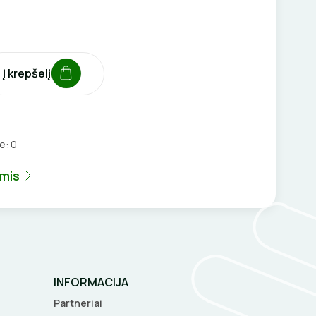
Į krepšelį
je:
0
umis
INFORMACIJA
Partneriai