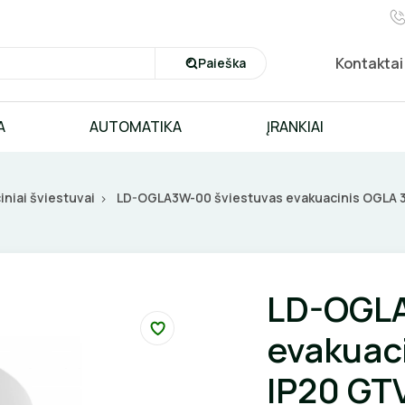
Kontaktai
Paieška
A
AUTOMATIKA
ĮRANKIAI
iniai šviestuvai
LD-OGLA3W-00 šviestuvas evakuacinis OGLA 
LD-OGLA
evakuac
IP20 GT