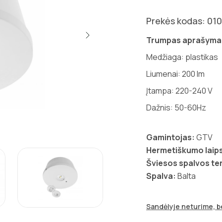
Prekės kodas: 010
Trumpas aprašyma
Medžiaga: plastikas
Liumenai: 200 lm
Įtampa: 220-240 V
Dažnis: 50-60Hz
Gamintojas:
GTV
Hermetiškumo laips
Šviesos spalvos t
Spalva:
Balta
Sandėlyje neturime, be