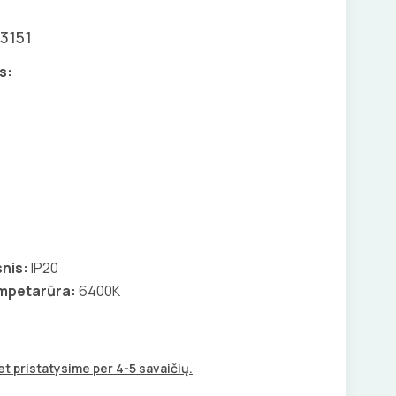
3151
s:
nis:
IP20
empetarūra:
6400K
t pristatysime per 4-5 savaičių.