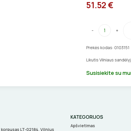
51.52 €
-
+
Prekės kodas:
0103151
Likutis Vilniaus sandėly
Susisiekite su m
KATEGORIJOS
Apšvietimas
 A korpusas LT-02184, Vilnius