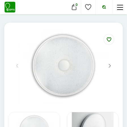
0
VIDAUS ŠVIESTUVAI
Lubiniai šviestuvai
Pakabinami šviestuvai
Sieniniai šviestuvai
Įmontuojami šviestuvai
Pastatomi šviestuvai
Evakuaciniai šviestuvai
Šviestuvai nuo judesio
Aukštų patalpų šviestuvai