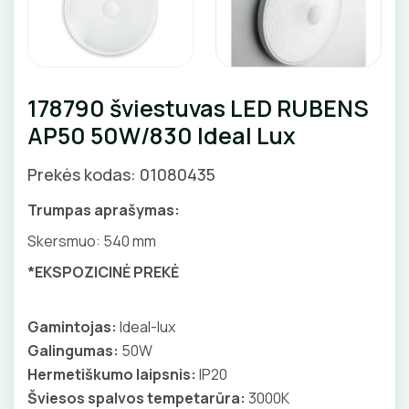
Pirties apšvietimas
Augalų apšvietimas
LAUKO ŠVIESTUVAI
178790 šviestuvas LED RUBENS
AP50 50W/830 Ideal Lux
Lubiniai šviestuvai
APŠVIETIMO SISTEMOS
Prekės kodas: 01080435
Pakabinami šviestuvai
LED juostų profiliai, priedai
LEMPOS IR KITI PRIEDAI
Sieniniai šviestuvai
Trumpas aprašymas:
LED juostos
LED lempos
Skersmuo: 540 mm
Pastatomi šviestuvai, stulpeliai
Bėginės apšvietimo sistemos
Tradicinės lempos
*EKSPOZICINĖ PREKĖ
Įmontuojami šviestuvai
JUNGIKLIAI, KIŠTUKINIAI LIZDAI
Magnetinės apšvietimo sistemos
Specialios paskirties lempos
Šviestuvai nuo judesio
ĮKROVIMO SPRENDIMAI
MONTAŽINĖS DĖŽUTĖS
Gamintojas:
Ideal-lux
Maitinimo šaltiniai
Gatvių, parkų šviestuvai
Galingumas:
50W
Įkrovimo stotelės
ATSUKTUVAI
AUTOMATINIAI JUNGIKLIAI
Valdikliai, pulteliai
VAMZDŽIAI, GOFROS
Hermetiškumo laipsnis:
IP20
Šviesos spalvos tempetarūra:
3000K
Įkrovimo kabeliai
Judesio davikliai