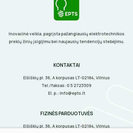
DAIKTADĖŽĖS
SROVĖS TRANSFORMATORIAI
TERMO VAMZDELIAI, PIRŠTINĖS
ŽIBINTUVĖLIAI
TVIRTINIMO DETALĖS
PRATRAUKIKLIAI
GRINDINĖS DĖŽUTĖS
Inovacinė veikla, pagrįsta pažangiausių elektrotechnikos
prekių žinių įsigijimu bei naujausių tendencijų stebėjimu.
BŪGNAI KABELIŲ VYNIOJIMUI
VENTILIATORIAI
GRĘŽIMO KARŪNOS, GRĄŽTAI
BATERIJOS
KONTAKTAI
GULSČIUKAI
EL. SKAMBUČIAI
Eišiškių pl. 36, A korpusas LT-02184, Vilnius
Tel./faksas:
0 5 2723309
ETIKEČIŲ SPAUSDINTUVAI
ŽAIBOSAUGA IR ĮŽEMINIMAS
El. p.:
info@epts.lt
PJOVIMO ĮRANKIAI
GELINĖS JUNGTYS
FIZINĖS PARDUOTUVĖS
KALIMO ĮRANKIAI
Eišiškių pl. 36, A korpusas LT-02184, Vilnius