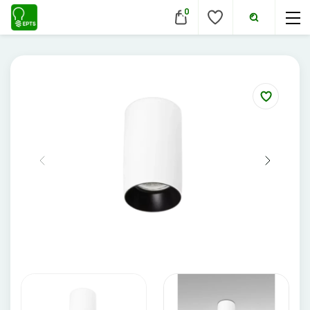
0
VIDAUS ŠVIESTUVAI
Lubiniai šviestuvai
Pakabinami šviestuvai
Sieniniai šviestuvai
Įmontuojami šviestuvai
Pastatomi šviestuvai
Evakuaciniai šviestuvai
Šviestuvai nuo judesio
Aukštų patalpų šviestuvai