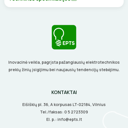
DAIKTADĖŽĖS
SROVĖS TRANSFORMATORIAI
TERMO VAMZDELIAI, PIRŠTINĖS
ŽIBINTUVĖLIAI
TVIRTINIMO DETALĖS
PRATRAUKIKLIAI
GRINDINĖS DĖŽUTĖS
BŪGNAI KABELIŲ VYNIOJIMUI
VENTILIATORIAI
GRĘŽIMO KARŪNOS, GRĄŽTAI
BATERIJOS
Inovacinė veikla, pagrįsta pažangiausių elektrotechnikos
prekių žinių įsigijimu bei naujausių tendencijų stebėjimu.
GULSČIUKAI
EL. SKAMBUČIAI
ETIKEČIŲ SPAUSDINTUVAI
ŽAIBOSAUGA IR ĮŽEMINIMAS
KONTAKTAI
PJOVIMO ĮRANKIAI
GELINĖS JUNGTYS
Eišiškių pl. 36, A korpusas LT-02184, Vilnius
Tel./faksas:
0 5 2723309
KALIMO ĮRANKIAI
El. p.:
info@epts.lt