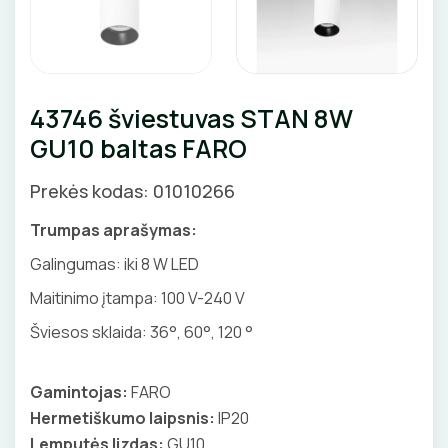
Pirties apšvietimas
Augalų apšvietimas
LAUKO ŠVIESTUVAI
43746 šviestuvas STAN 8W
GU10 baltas FARO
Lubiniai šviestuvai
APŠVIETIMO SISTEMOS
Prekės kodas: 01010266
Pakabinami šviestuvai
LED juostų profiliai, priedai
LEMPOS IR KITI PRIEDAI
Sieniniai šviestuvai
Trumpas aprašymas:
LED juostos
LED lempos
Galingumas:
iki 8 W LED
Pastatomi šviestuvai, stulpeliai
Bėginės apšvietimo sistemos
Tradicinės lempos
Maitinimo įtampa:
100 V-240 V
Įmontuojami šviestuvai
JUNGIKLIAI, KIŠTUKINIAI LIZDAI
Magnetinės apšvietimo sistemos
Specialios paskirties lempos
Šviesos sklaida:
36°, 60°, 120 °
Šviestuvai nuo judesio
ĮKROVIMO SPRENDIMAI
MONTAŽINĖS DĖŽUTĖS
Maitinimo šaltiniai
Gatvių, parkų šviestuvai
Gamintojas:
FARO
Įkrovimo stotelės
ATSUKTUVAI
AUTOMATINIAI JUNGIKLIAI
Valdikliai, pulteliai
VAMZDŽIAI, GOFROS
Hermetiškumo laipsnis:
IP20
Įkrovimo kabeliai
Judesio davikliai
Lemputės lizdas:
GU10