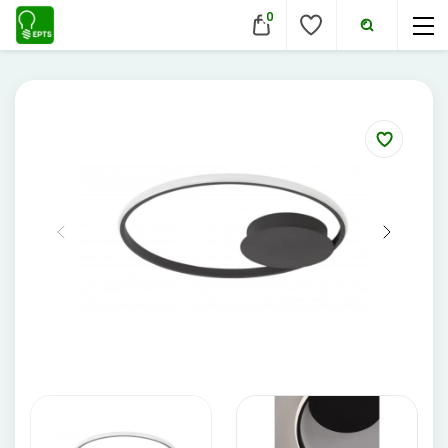
0
VIDAUS ŠVIESTUVAI
Lubiniai šviestuvai
Pakabinami šviestuvai
Sieniniai šviestuvai
Įmontuojami šviestuvai
Pastatomi šviestuvai
Evakuaciniai šviestuvai
Šviestuvai nuo judesio
Aukštų patalpų šviestuvai