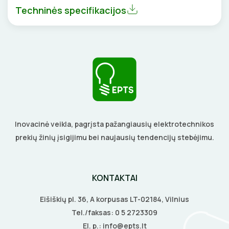
DAIKTADĖŽĖS
SROVĖS TRANSFORMATORIAI
TERMO VAMZDELIAI, PIRŠTINĖS
Techninės specifikacijos
ŽIBINTUVĖLIAI
TVIRTINIMO DETALĖS
PRATRAUKIKLIAI
GRINDINĖS DĖŽUTĖS
BŪGNAI KABELIŲ VYNIOJIMUI
VENTILIATORIAI
GRĘŽIMO KARŪNOS, GRĄŽTAI
BATERIJOS
Inovacinė veikla, pagrįsta pažangiausių elektrotechnikos
GULSČIUKAI
EL. SKAMBUČIAI
prekių žinių įsigijimu bei naujausių tendencijų stebėjimu.
ETIKEČIŲ SPAUSDINTUVAI
ŽAIBOSAUGA IR ĮŽEMINIMAS
KONTAKTAI
PJOVIMO ĮRANKIAI
GELINĖS JUNGTYS
Eišiškių pl. 36, A korpusas LT-02184, Vilnius
KALIMO ĮRANKIAI
Tel./faksas:
0 5 2723309
El. p.:
info@epts.lt