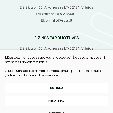
LITAVIMO, KLIJAVIMO ĮRANKIAI
Eišiškių pl. 36, A korpusas LT-02184, Vilnius
Tel./faksas:
0 5 2723309
ELEKTRINIAI ĮRANKIAI
El. p.:
info@epts.lt
ŽYMEKLIAI
FIZINĖS PARDUOTUVĖS
Eišiškių pl. 36, A korpusas LT-02184, Vilnius
Biruliškių g. 8, LT-52168, Kaunas
Mūsų svetainė naudoja slapukus (angl. cookies). Šie slapukai naudojami
Tilžės g. 60, LT-91108, Klaipėda
statistikos ir rinkodaros tikslais.
Jei Jūs sutinkate, kad šiems tikslams būtų naudojami slapukai, spauskite
INFORMACIJA
„Sutinku“ ir toliau naudokitės svetaine.
Pirkimo taisyklės
SUTINKU
Slapukų parinktys
Privatumo politika
NESUTINKU
Sukurta:
TEXUS