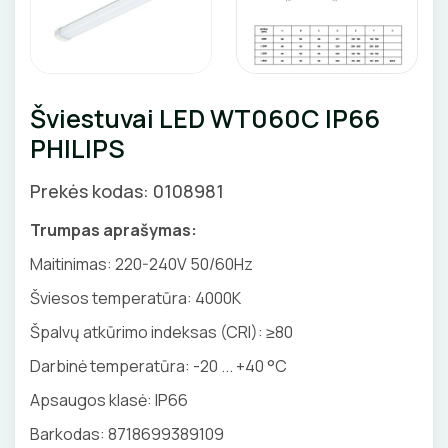
Pirties apšvietimas
Augalų apšvietimas
LAUKO ŠVIESTUVAI
Šviestuvai LED WT060C IP66
PHILIPS
Lubiniai šviestuvai
APŠVIETIMO SISTEMOS
Prekės kodas: 0108981
Pakabinami šviestuvai
LED juostų profiliai, priedai
LEMPOS IR KITI PRIEDAI
Sieniniai šviestuvai
Trumpas aprašymas:
LED juostos
LED lempos
Maitinimas: 220-240V 50/60Hz
Pastatomi šviestuvai, stulpeliai
Bėginės apšvietimo sistemos
Tradicinės lempos
Šviesos temperatūra: 4000K
Įmontuojami šviestuvai
JUNGIKLIAI, KIŠTUKINIAI LIZDAI
Magnetinės apšvietimo sistemos
Specialios paskirties lempos
Špalvų atkūrimo indeksas (CRI): ≥80
Šviestuvai nuo judesio
ĮKROVIMO SPRENDIMAI
MONTAŽINĖS DĖŽUTĖS
Darbinė temperatūra: -20 ... +40 °C
Maitinimo šaltiniai
Gatvių, parkų šviestuvai
Įkrovimo stotelės
Apsaugos klasė: IP66
ATSUKTUVAI
AUTOMATINIAI JUNGIKLIAI
Valdikliai, pulteliai
VAMZDŽIAI, GOFROS
Barkodas: 8718699389109
Įkrovimo kabeliai
Judesio davikliai