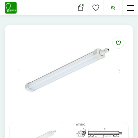
0
VIDAUS ŠVIESTUVAI
Lubiniai šviestuvai
Pakabinami šviestuvai
Sieniniai šviestuvai
Įmontuojami šviestuvai
Pastatomi šviestuvai
Evakuaciniai šviestuvai
Šviestuvai nuo judesio
Aukštų patalpų šviestuvai