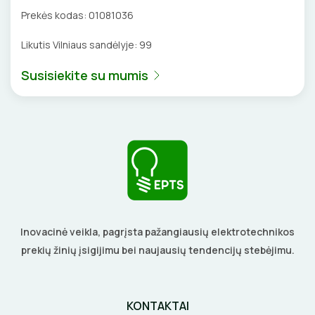
DAIKTADĖŽĖS
SROVĖS TRANSFORMATORIAI
TERMO VAMZDELIAI, PIRŠTINĖS
Prekės kodas:
01081036
ŽIBINTUVĖLIAI
TVIRTINIMO DETALĖS
Likutis Vilniaus sandėlyje:
99
Susisiekite su mumis
PRATRAUKIKLIAI
GRINDINĖS DĖŽUTĖS
BŪGNAI KABELIŲ VYNIOJIMUI
VENTILIATORIAI
GRĘŽIMO KARŪNOS, GRĄŽTAI
BATERIJOS
GULSČIUKAI
EL. SKAMBUČIAI
ETIKEČIŲ SPAUSDINTUVAI
ŽAIBOSAUGA IR ĮŽEMINIMAS
Inovacinė veikla, pagrįsta pažangiausių elektrotechnikos
PJOVIMO ĮRANKIAI
prekių žinių įsigijimu bei naujausių tendencijų stebėjimu.
GELINĖS JUNGTYS
KALIMO ĮRANKIAI
KONTAKTAI