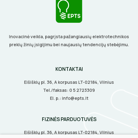
LITAVIMO, KLIJAVIMO ĮRANKIAI
ELEKTRINIAI ĮRANKIAI
ŽYMEKLIAI
Inovacinė veikla, pagrįsta pažangiausių elektrotechnikos
prekių žinių įsigijimu bei naujausių tendencijų stebėjimu.
KONTAKTAI
Eišiškių pl. 36, A korpusas LT-02184, Vilnius
Tel./faksas:
0 5 2723309
El. p.:
info@epts.lt
FIZINĖS PARDUOTUVĖS
Eišiškių pl. 36, A korpusas LT-02184, Vilnius