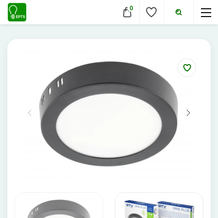
0
VIDAUS ŠVIESTUVAI
Lubiniai šviestuvai
Pakabinami šviestuvai
Sieniniai šviestuvai
Įmontuojami šviestuvai
Pastatomi šviestuvai
Evakuaciniai šviestuvai
Šviestuvai nuo judesio
Aukštų patalpų šviestuvai