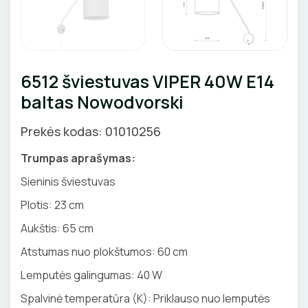
Pirties apšvietimas
Augalų apšvietimas
LAUKO ŠVIESTUVAI
6512 šviestuvas VIPER 40W E14
baltas Nowodvorski
Lubiniai šviestuvai
APŠVIETIMO SISTEMOS
Prekės kodas: 01010256
Pakabinami šviestuvai
LED juostų profiliai, priedai
LEMPOS IR KITI PRIEDAI
Sieniniai šviestuvai
Trumpas aprašymas:
LED juostos
LED lempos
Sieninis šviestuvas
Pastatomi šviestuvai, stulpeliai
Bėginės apšvietimo sistemos
Tradicinės lempos
Plotis: 23 cm
Įmontuojami šviestuvai
JUNGIKLIAI, KIŠTUKINIAI LIZDAI
Magnetinės apšvietimo sistemos
Specialios paskirties lempos
Aukštis: 65 cm
Šviestuvai nuo judesio
ĮKROVIMO SPRENDIMAI
MONTAŽINĖS DĖŽUTĖS
Atstumas nuo plokštumos: 60 cm
Maitinimo šaltiniai
Gatvių, parkų šviestuvai
Įkrovimo stotelės
Lemputės galingumas: 40 W
ATSUKTUVAI
AUTOMATINIAI JUNGIKLIAI
Valdikliai, pulteliai
VAMZDŽIAI, GOFROS
Spalvinė temperatūra (K): Priklauso nuo lemputės
Įkrovimo kabeliai
Judesio davikliai