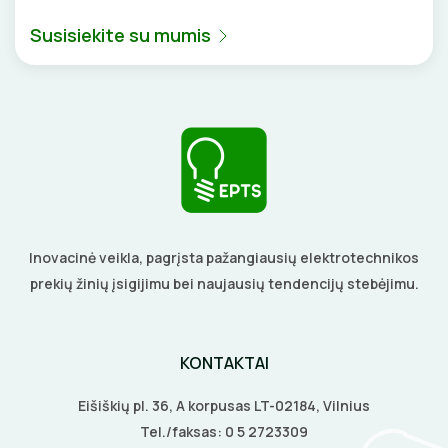
DAIKTADĖŽĖS
SROVĖS TRANSFORMATORIAI
TERMO VAMZDELIAI, PIRŠTINĖS
Susisiekite su mumis
ŽIBINTUVĖLIAI
TVIRTINIMO DETALĖS
PRATRAUKIKLIAI
GRINDINĖS DĖŽUTĖS
BŪGNAI KABELIŲ VYNIOJIMUI
VENTILIATORIAI
GRĘŽIMO KARŪNOS, GRĄŽTAI
BATERIJOS
GULSČIUKAI
Inovacinė veikla, pagrįsta pažangiausių elektrotechnikos
EL. SKAMBUČIAI
prekių žinių įsigijimu bei naujausių tendencijų stebėjimu.
ETIKEČIŲ SPAUSDINTUVAI
ŽAIBOSAUGA IR ĮŽEMINIMAS
PJOVIMO ĮRANKIAI
GELINĖS JUNGTYS
KONTAKTAI
KALIMO ĮRANKIAI
Eišiškių pl. 36, A korpusas LT-02184, Vilnius
Tel./faksas:
0 5 2723309