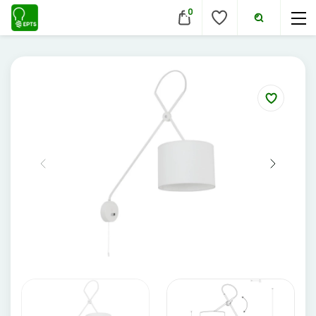
0
VIDAUS ŠVIESTUVAI
Lubiniai šviestuvai
Pakabinami šviestuvai
Sieniniai šviestuvai
Įmontuojami šviestuvai
Pastatomi šviestuvai
Evakuaciniai šviestuvai
Šviestuvai nuo judesio
Aukštų patalpų šviestuvai