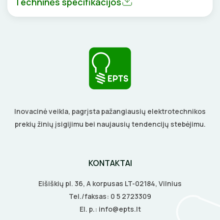
Techninės specifikacijos
DAIKTADĖŽĖS
SROVĖS TRANSFORMATORIAI
TERMO VAMZDELIAI, PIRŠTINĖS
ŽIBINTUVĖLIAI
TVIRTINIMO DETALĖS
PRATRAUKIKLIAI
GRINDINĖS DĖŽUTĖS
BŪGNAI KABELIŲ VYNIOJIMUI
VENTILIATORIAI
GRĘŽIMO KARŪNOS, GRĄŽTAI
BATERIJOS
Inovacinė veikla, pagrįsta pažangiausių elektrotechnikos
prekių žinių įsigijimu bei naujausių tendencijų stebėjimu.
GULSČIUKAI
EL. SKAMBUČIAI
ETIKEČIŲ SPAUSDINTUVAI
ŽAIBOSAUGA IR ĮŽEMINIMAS
KONTAKTAI
PJOVIMO ĮRANKIAI
GELINĖS JUNGTYS
Eišiškių pl. 36, A korpusas LT-02184, Vilnius
Tel./faksas:
0 5 2723309
KALIMO ĮRANKIAI
El. p.:
info@epts.lt