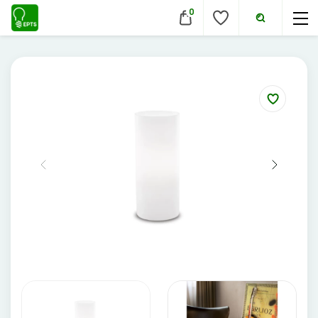
0
VIDAUS ŠVIESTUVAI
Lubiniai šviestuvai
Pakabinami šviestuvai
Sieniniai šviestuvai
Įmontuojami šviestuvai
Pastatomi šviestuvai
Evakuaciniai šviestuvai
Šviestuvai nuo judesio
Aukštų patalpų šviestuvai