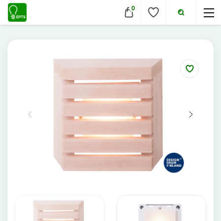
0
VIDAUS ŠVIESTUVAI
Lubiniai šviestuvai
Pakabinami šviestuvai
Sieniniai šviestuvai
Įmontuojami šviestuvai
Pastatomi šviestuvai
Evakuaciniai šviestuvai
Šviestuvai nuo judesio
Aukštų patalpų šviestuvai