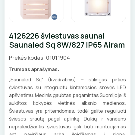
Pirties apšvietimas
Augalų apšvietimas
LAUKO ŠVIESTUVAI
4126226 šviestuvas saunai
Saunaled Sq 8W/827 IP65 Airam
Lubiniai šviestuvai
APŠVIETIMO SISTEMOS
Prekės kodas: 01011904
Pakabinami šviestuvai
LED juostų profiliai, priedai
LEMPOS IR KITI PRIEDAI
Sieniniai šviestuvai
Trumpas aprašymas:
LED juostos
LED lempos
„Saunaled Sq“ (kvadratinis) – stilingas pirties
Pastatomi šviestuvai, stulpeliai
Bėginės apšvietimo sistemos
šviestuvas su integruotu kintamosios srovės LED
Tradicinės lempos
Įmontuojami šviestuvai
JUNGIKLIAI, KIŠTUKINIAI LIZDAI
apšvietimu. Medinis gaubtas pagamintas Suomijoje iš
Magnetinės apšvietimo sistemos
Specialios paskirties lempos
aukštos kokybės vietinės alksnio medienos.
Šviestuvai nuo judesio
ĮKROVIMO SPRENDIMAI
MONTAŽINĖS DĖŽUTĖS
Maitinimo šaltiniai
Šviestuvas yra pritemdomas, todėl galite reguliuoti
Gatvių, parkų šviestuvai
šviesos srautą pagal aplinką. Dulkių ir vandens
Įkrovimo stotelės
ATSUKTUVAI
AUTOMATINIAI JUNGIKLIAI
Valdikliai, pulteliai
VAMZDŽIAI, GOFROS
nepraleidžiantis šviestuvas gali būti montuojamas
Įkrovimo kabeliai
Judesio davikliai
ant paviršiaus arba įleidžiamas į sieną.