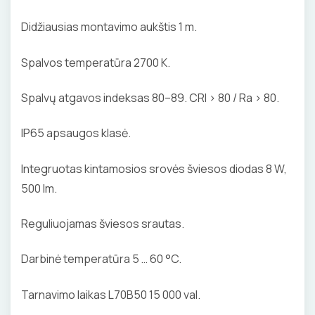
LITAVIMO, KLIJAVIMO ĮRANKIAI
Didžiausias montavimo aukštis 1 m.
ELEKTRINIAI ĮRANKIAI
Spalvos temperatūra 2700 K.
ŽYMEKLIAI
Spalvų atgavos indeksas 80–89. CRI > 80 / Ra > 80.
IP65 apsaugos klasė.
Integruotas kintamosios srovės šviesos diodas 8 W,
500 lm.
Reguliuojamas šviesos srautas.
Darbinė temperatūra 5 … 60 °C.
Tarnavimo laikas L70B50 15 000 val.