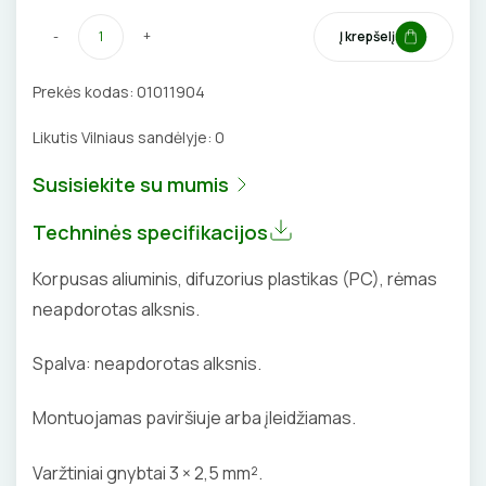
DAIKTADĖŽĖS
SROVĖS TRANSFORMATORIAI
TERMO VAMZDELIAI, PIRŠTINĖS
-
+
Į krepšelį
ŽIBINTUVĖLIAI
TVIRTINIMO DETALĖS
Prekės kodas:
01011904
PRATRAUKIKLIAI
GRINDINĖS DĖŽUTĖS
Likutis Vilniaus sandėlyje:
0
BŪGNAI KABELIŲ VYNIOJIMUI
VENTILIATORIAI
Susisiekite su mumis
GRĘŽIMO KARŪNOS, GRĄŽTAI
BATERIJOS
Techninės specifikacijos
GULSČIUKAI
Korpusas aliuminis, difuzorius plastikas (PC), rėmas
EL. SKAMBUČIAI
neapdorotas alksnis.
ETIKEČIŲ SPAUSDINTUVAI
ŽAIBOSAUGA IR ĮŽEMINIMAS
Spalva: neapdorotas alksnis.
PJOVIMO ĮRANKIAI
GELINĖS JUNGTYS
Montuojamas paviršiuje arba įleidžiamas.
KALIMO ĮRANKIAI
Varžtiniai gnybtai 3 × 2,5 mm².