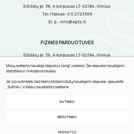
Eišiškių pl. 36, A korpusas LT-02184, Vilnius
Tel./faksas:
0 5 2723309
El. p.:
info@epts.lt
FIZINĖS PARDUOTUVĖS
Eišiškių pl. 36, A korpusas LT-02184, Vilnius
Biruliškių g. 8, LT-52168, Kaunas
Mūsų svetainė naudoja slapukus (angl. cookies). Šie slapukai naudojami
Tilžės g. 60, LT-91108, Klaipėda
statistikos ir rinkodaros tikslais.
Jei Jūs sutinkate, kad šiems tikslams būtų naudojami slapukai, spauskite
INFORMACIJA
„Sutinku“ ir toliau naudokitės svetaine.
Pirkimo taisyklės
SUTINKU
Slapukų parinktys
Privatumo politika
NESUTINKU
Sukurta:
TEXUS
PARINKTYS